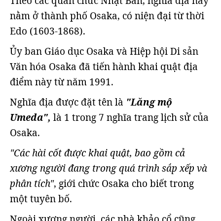
Theo các quan chức Nhật Bẩn, nghĩa địa này
nằm ở thành phố Osaka, có niện đại từ thời
Edo (1603-1868).
Ủy ban Giáo dục Osaka và Hiệp hội Di sản
Văn hóa Osaka đã tiến hành khai quật địa
điểm này từ năm 1991.
Nghĩa địa được đặt tên là
"Lăng mộ
Umeda",
là 1 trong 7 nghĩa trang lịch sử của
Osaka.
"Các hài cốt được khai quật, bao gồm cả
xương người đang trong quá trình sắp xếp và
phân tích"
, giới chức Osaka cho biết trong
một tuyên bố.
Ngoài xương người, các nhà khảo cổ cũng