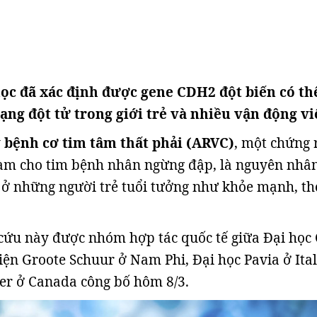
ọc đã xác định được gene CDH2 đột biến có th
ạng đột tử trong giới trẻ và nhiều vận động vi
y
bệnh cơ tim tâm thất phải (ARVC)
, một chứng 
làm cho tim bệnh nhân ngừng đập, là nguyên nhâ
 ở những người trẻ tuổi tưởng như khỏe mạnh, th
cứu này được nhóm hợp tác quốc tế giữa Đại học
ện Groote Schuur ở Nam Phi, Đại học Pavia ở Ital
er ở Canada công bố hôm 8/3.