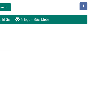
f
 bí ẩn
Y học - Sức khỏe