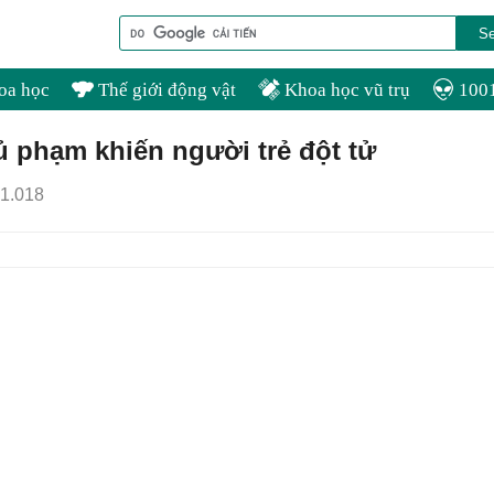
oa học
Thế giới động vật
Khoa học vũ trụ
1001
ủ phạm khiến người trẻ đột tử
1.018