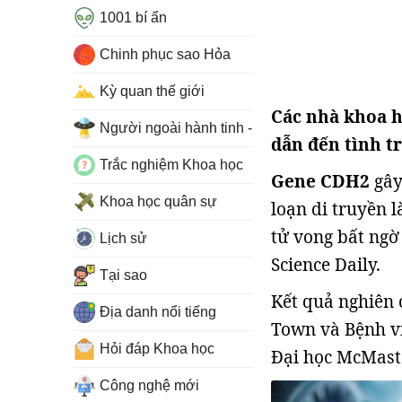
1001 bí ẩn
Chinh phục sao Hỏa
Kỳ quan thế giới
Các nhà khoa h
Người ngoài hành tinh - UFO
dẫn đến tình tr
Trắc nghiệm Khoa học
Gene CDH2
gâ
Khoa học quân sự
loạn di truyền 
tử vong bất ngờ
Lịch sử
Science Daily.
Tại sao
Kết quả nghiên 
Địa danh nổi tiếng
Town và Bệnh vi
Hỏi đáp Khoa học
Đại học McMast
Công nghệ mới