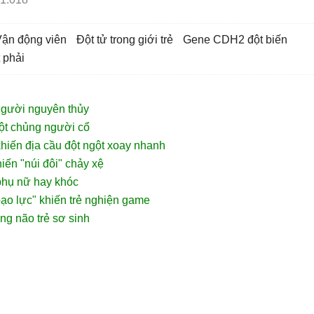
vận động viên
đột tử trong giới trẻ
gene CDH2 đột biến
t phải
 người nguyên thủy
ột chủng người cổ
hiến địa cầu đột ngột xoay nhanh
iến "núi đôi" chảy xệ
phụ nữ hay khóc
ạo lực" khiến trẻ nghiện game
ong não trẻ sơ sinh