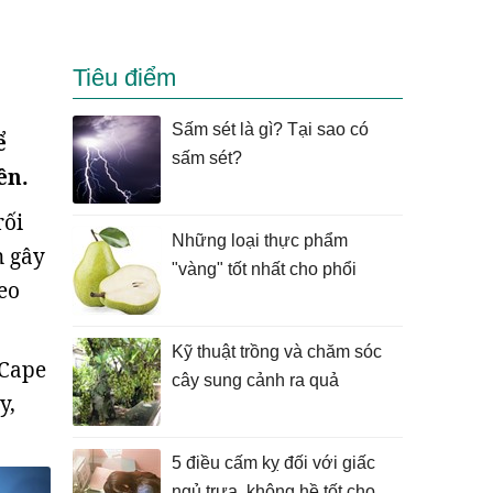
Tiêu điểm
Sấm sét là gì? Tại sao có
ể
sấm sét?
ên.
rối
Những loại thực phẩm
n gây
"vàng" tốt nhất cho phổi
eo
Kỹ thuật trồng và chăm sóc
 Cape
cây sung cảnh ra quả
y,
5 điều cấm kỵ đối với giấc
ngủ trưa, không hề tốt cho