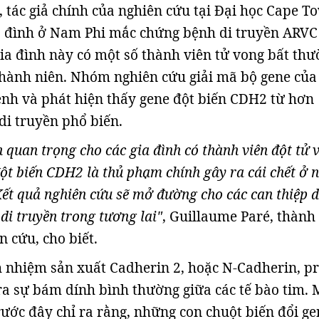
 tác giả chính của nghiên cứu tại Đại học Cape T
a đình ở Nam Phi mắc chứng bệnh di truyền ARVC
ia đình này có một số thành viên tử vong bất th
 thành niên. Nhóm nghiên cứu giải mã bộ gene của
ệnh và phát hiện thấy gene đột biến CDH2 từ hơn
di truyền phổ biến.
n quan trọng cho các gia đình có thành viên đột tử v
đột biến CDH2 là thủ phạm chính gây ra cái chết ở 
Kết quả nghiên cứu sẽ mở đường cho các can thiệp 
di truyền trong tương lai"
, Guillaume Paré, thành
 cứu, cho biết.
 nhiệm sản xuất Cadherin 2, hoặc N-Cadherin, pr
ra sự bám dính bình thường giữa các tế bào tim. 
rước đây chỉ ra rằng, những con chuột biến đổi ge