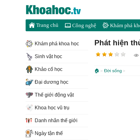
Trang chủ
Công nghệ
Khám phá kh
Phát hiện th
Khám phá khoa học
Sinh vật học
Khảo cổ học
🏠
Đời sống
Đại dương học
Thế giới động vật
Khoa học vũ trụ
Danh nhân thế giới
Ngày tận thế