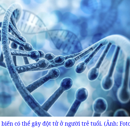
iến có thể gây đột tử ở người trẻ tuổi. (Ảnh: Foto