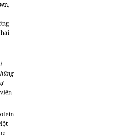
own,
ường
 hai
ì
những
dự
 viên
otein
Một
ne