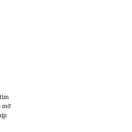
 tim
ô mỡ
hịp