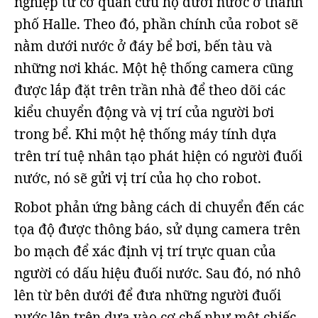
nghiệp từ cơ quan cứu hộ dưới nước ở thành
phố Halle. Theo đó, phần chính của robot sẽ
nằm dưới nước ở đáy bể bơi, bến tàu và
những nơi khác. Một hệ thống camera cũng
được lắp đặt trên trần nhà để theo dõi các
kiểu chuyển động và vị trí của người bơi
trong bể. Khi một hệ thống máy tính dựa
trên trí tuệ nhân tạo phát hiện có người đuối
nước, nó sẽ gửi vị trí của họ cho robot.
Robot phản ứng bằng cách di chuyển đến các
tọa độ được thông báo, sử dụng camera trên
bo mạch để xác định vị trí trực quan của
người có dấu hiệu đuối nước. Sau đó, nó nhô
lên từ bên dưới để đưa những người đuối
nước lên trên dựa vào cơ chế như một chiếc