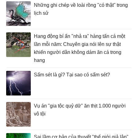
Những ghi chép về loài rồng "có thật" trong
lịch sử
Hang động bí ẩn "nhả ra" hàng tấn cá một
lần mỗi năm: Chuyên gia nói lên sự thật
khiến người dân không dám ăn cá trong
hang
Sấm sét là gì? Tại sao có sấm sét?
Vụ án "gia tộc quỷ dữ" ăn thịt 1.000 người
vô tội
Sai lầm cơ bản của thuyết "thế giới giả lập"