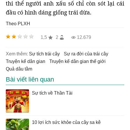
thi thể người anh xấu số chỉ còn sót lại cái
đầu có hình dáng giống trái dừa.
Theo PLXH
1,5
2
12.679
Xem thêm:
Sự tích trái cây
sự ra đời của trái cây
truyện kể dân gian
truyện kể dân gian thế giới
quả dâu tằm
Bài viết liên quan
Sự tích về Thần Tài
10 lợi ích sức khỏe của cây sa kê