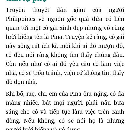
Truyền thuyết dân gian của người
Philippines về nguồn gốc quả dứa có liên
quan tới một cô gái xinh đẹp nhưng vô cùng
lười biếng tên là Pina. Truyện kể rằng, cô gái
này sống rất ích kỉ, mỗi khi ai đó mượn đồ,
cô đều nói rằng không tìm thấy chúng đâu.
Còn nếu như có ai đó yêu cầu cô làm việc
nhà, cô sẽ trốn tránh, viện cớ không tìm thấy
đồ dọn nhà.
Khi bố, mẹ, chị, em của Pina ốm nặng, cô đã
mắng nhiếc, bắt mọi người phải nấu bữa
sáng cho cô và tiếp tục làm việc trên cánh
đồng. Nếu không, cô sẽ nói họ là những
người lười biếng và vô dụng.