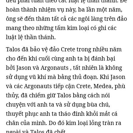
đều phải tuân theo các luật lệ thần thánh. Để
hoàn thành nhiệm vụ này, ba lần một năm,
ông sẽ đến thăm tất cả các ngôi làng trên đảo
mang theo những tấm kim loại có ghi các
luật lệ thần thánh.
Talos đã bảo vệ đảo Crete trong nhiều năm
cho đến khi cuối cùng anh ta bị đánh bại
bởi Jason và Argonauts , tất nhiên là không
sử dụng vũ khí mà bằng thủ đoạn. Khi Jason
và các Argonauts tiếp cận Crete, Medea, phù
thủy, đã chiếm giữ Talos bằng cách nói
chuyện với anh ta và sử dụng bùa chú,
thuyết phục anh ta tháo đinh khỏi mắt cá
chân của mình. Do đó kim loại lỏng tràn ra
ngoài và Talos đã chết.