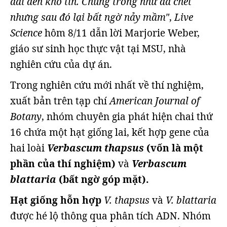
dài đến khó tin. Chúng trông như đã chết
nhưng sau đó lại bất ngờ nảy mầm"
,
Live
Science
hôm 8/11 dẫn lời Marjorie Weber,
giáo sư sinh học thực vật tại MSU, nhà
nghiên cứu của dự án.
Trong nghiên cứu mới nhất về thí nghiệm,
xuất bản trên tạp chí
American Journal of
Botany
, nhóm chuyên gia phát hiện chai thứ
16 chứa một hạt giống lai, kết hợp gene của
hai loài
Verbascum thapsus
(vốn là một
phần của thí nghiệm)
và
Verbascum
blattaria
(bất ngờ góp mặt).
Hạt giống hỗn hợp
V. thapsus
và
V. blattaria
được hé lộ thông qua phân tích ADN. Nhóm