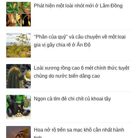
Phát hiện một loài nhót mới ở Lâm Đồng
"Phân của quỷ" và câu chuyện về một loại
gia vị gây chia rẽ ở Ấn Độ
Loài xương rồng cao 6 mét chính thức tuyệt
chủng do nước biển dâng cao
Ngọn cà tím đẻ chi chít củ khoai tây
Hoa nở rộ trên sa mạc khô cằn nhất hành
tinh