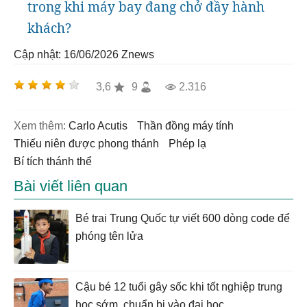
trong khi máy bay đang chở đầy hành
khách?
Cập nhật: 16/06/2026
Znews
3,6
9
2.316
Xem thêm:
Carlo Acutis
thần đồng máy tính
thiếu niên được phong thánh
phép lạ
bí tích thánh thể
Bài viết liên quan
Bé trai Trung Quốc tự viết 600 dòng code để
phóng tên lửa
Cậu bé 12 tuổi gây sốc khi tốt nghiệp trung
học sớm, chuẩn bị vào đại học