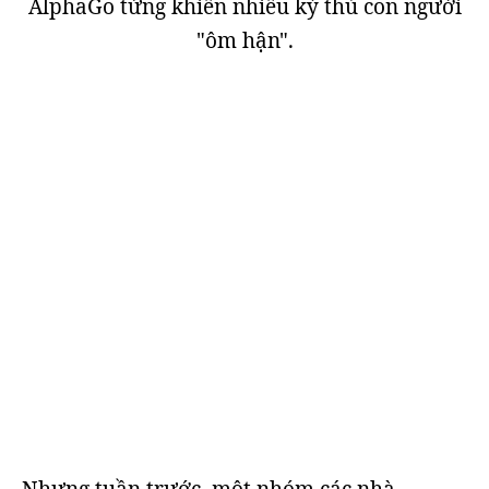
AlphaGo từng khiến nhiều kỳ thủ con người
"ôm hận".