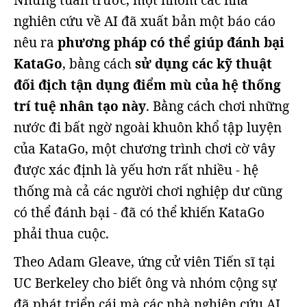
Nhưng tuần trước, một nhóm các nhà
nghiên cứu về AI đã xuất bản một báo cáo
nêu ra
phương pháp có thể giúp đánh bại
KataGo
, bằng cách
sử dụng các kỹ thuật
đối địch tận dụng điểm mù của hệ thống
trí tuệ nhân tạo này
. Bằng cách chơi những
nước đi bất ngờ ngoài khuôn khổ tập luyện
của KataGo, một chương trình chơi cờ vây
được xác định là yếu hơn rất nhiều - hệ
thống mà cả các người chơi nghiệp dư cũng
có thể đánh bại - đã có thể khiến KataGo
phải thua cuộc.
Theo Adam Gleave, ứng cử viên Tiến sĩ tại
UC Berkeley cho biết ông và nhóm cộng sự
đã phát triển cái mà các nhà nghiên cứu AI