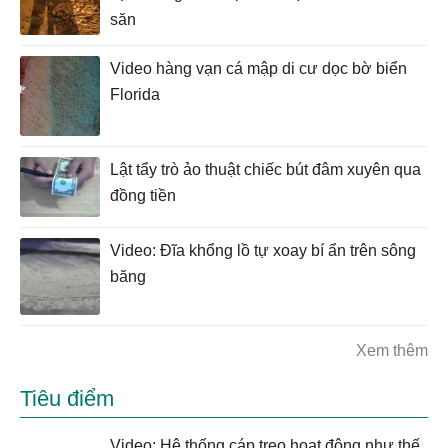
săn
Video hàng vạn cá mập di cư dọc bờ biển
Florida
Lật tẩy trò ảo thuật chiếc bút đâm xuyên qua
đồng tiền
Video: Đĩa khổng lồ tự xoay bí ẩn trên sông
băng
Xem thêm
Tiêu điểm
Video: Hệ thống cáp treo hoạt động như thế