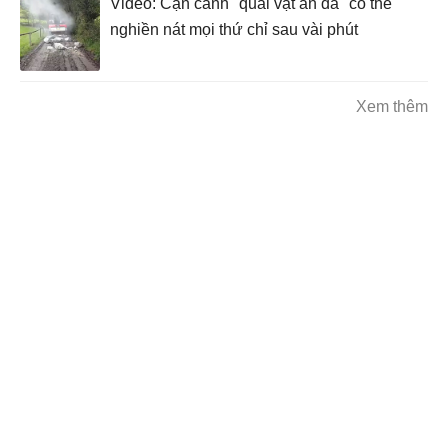
Video: Cận cảnh "quái vật ăn đá" có thể
nghiền nát mọi thứ chỉ sau vài phút
Xem thêm