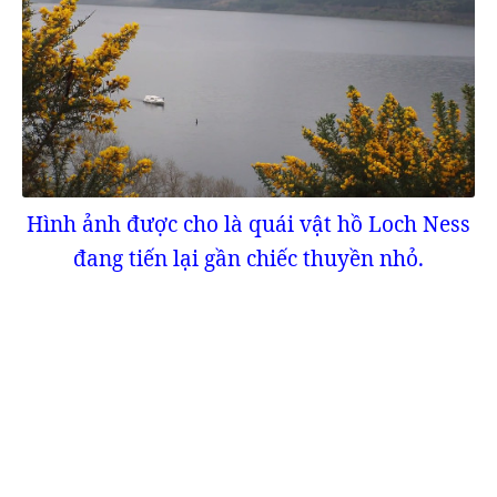
Hình ảnh được cho là quái vật hồ Loch Ness
đang tiến lại gần chiếc thuyền nhỏ.