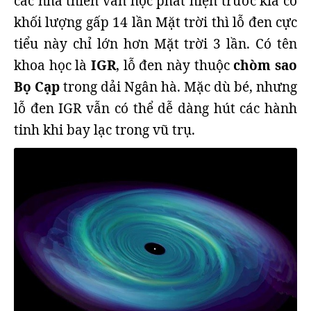
các nhà thiên văn học phát hiện trước kia có
khối lượng gấp 14 lần Mặt trời thì lỗ đen cực
tiểu này chỉ lớn hơn Mặt trời 3 lần. Có tên
khoa học là
IGR
, lỗ đen này thuộc
chòm sao
Bọ Cạp
trong dải Ngân hà. Mặc dù bé, nhưng
lỗ đen IGR vẫn có thể dễ dàng hút các hành
tinh khi bay lạc trong vũ trụ.