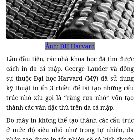
Ảnh: ĐH Harvard
Lần đầu tiên, các nhà khoa học đã tìm được
cách in da cá mập. George Lauder và đồng
sự thuộc Đại học Harvard (Mỹ) đã sử dụng
kỹ thuật in ấn 3 chiều để tái tạo những cấu
trúc nhỏ xíu gọi là “răng cưa nhỏ” vốn tạo
thành các vân đặc thù trên da cá mập.
Do máy in không thể tạo thành các cấu trúc
ở mức độ siêu nhỏ như trong tự nhiên, da
nhân tạo được in tất nhiên sẽ có kích thước