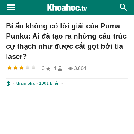
Bí ẩn không có lời giải của Puma
Punku: Ai đã tạo ra những cấu trúc
cự thạch như được cắt gọt bởi tia
laser?
3
4
3.864
🏠
Khám phá
1001 bí ẩn