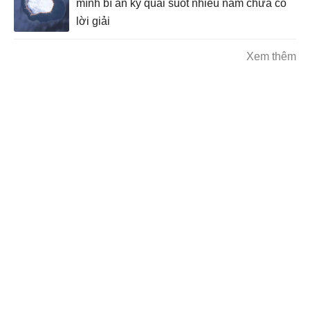
mình bí ẩn kỳ quái suốt nhiều năm chưa có
lời giải
Xem thêm