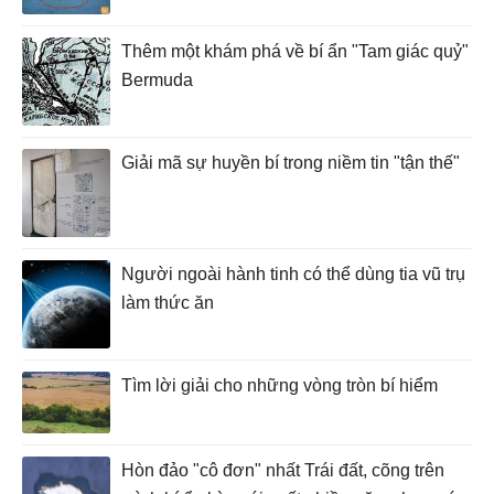
Thêm một khám phá về bí ẩn "Tam giác quỷ"
Bermuda
Giải mã sự huyền bí trong niềm tin "tận thế"
Người ngoài hành tinh có thể dùng tia vũ trụ
làm thức ăn
Tìm lời giải cho những vòng tròn bí hiểm
Hòn đảo "cô đơn" nhất Trái đất, cõng trên