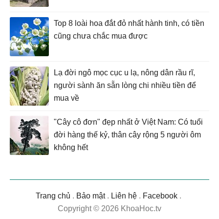
Top 8 loài hoa đắt đỏ nhất hành tinh, có tiền
cũng chưa chắc mua được
Lạ đời ngô mọc cục u lạ, nông dân rầu rĩ,
người sành ăn sẵn lòng chi nhiều tiền để
mua về
"Cây cô đơn" đẹp nhất ở Việt Nam: Có tuổi
đời hàng thế kỷ, thân cây rộng 5 người ôm
không hết
Trang chủ
.
Bảo mật
.
Liên hệ
.
Facebook
.
Copyright © 2026 KhoaHoc.tv