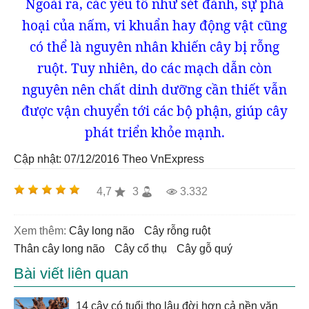
Ngoài ra, các yếu tố như sét đánh, sự phá
hoại của nấm, vi khuẩn hay động vật cũng
có thể là nguyên nhân khiến cây bị rỗng
ruột. Tuy nhiên, do các mạch dẫn còn
nguyên nên chất dinh dưỡng cần thiết vẫn
được vận chuyển tới các bộ phận, giúp cây
phát triển khỏe mạnh.
Cập nhật: 07/12/2016
Theo VnExpress
4,7
3
3.332
Xem thêm:
cây long não
cây rỗng ruột
thân cây long não
cây cổ thụ
cây gỗ quý
Bài viết liên quan
14 cây có tuổi thọ lâu đời hơn cả nền văn