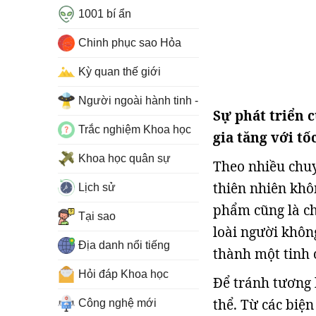
1001 bí ẩn
Chinh phục sao Hỏa
Kỳ quan thế giới
Người ngoài hành tinh - UFO
Sự phát triển 
Trắc nghiệm Khoa học
gia tăng với tố
Khoa học quân sự
Theo nhiều chuy
thiên nhiên khôn
Lịch sử
phẩm cũng là ch
Tại sao
loài người không
Địa danh nổi tiếng
thành một tinh 
Hỏi đáp Khoa học
Để tránh tương l
thể. Từ các biện
Công nghệ mới