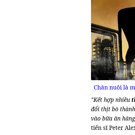
Chăn nuôi là m
"Kết hợp nhiều
t
đổi thịt bò thàn
vào bữa ăn hàng
tiến sĩ Peter A