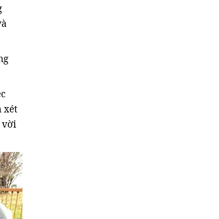
g
và
ng
ệc
 xét
 vời