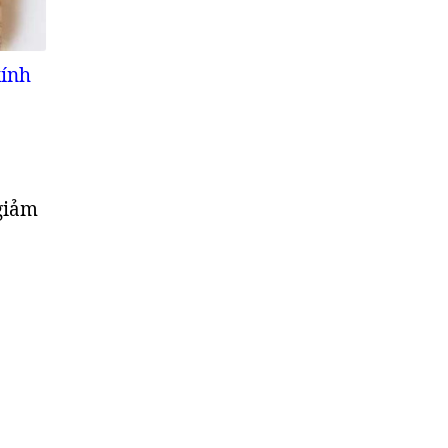
kính
giảm