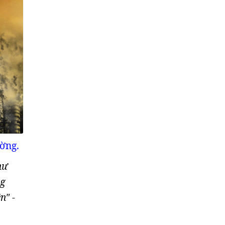
ờng.
hư
ng
ền"
-