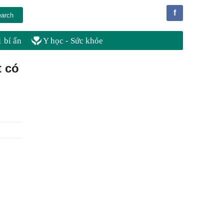
f
 bí ẩn
Y học - Sức khỏe
t có