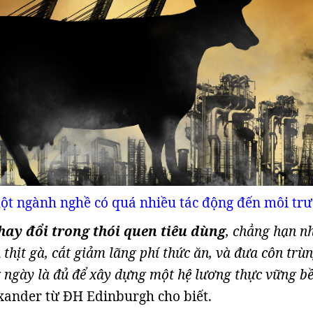
ột ngành nghề có quá nhiều tác động đến môi trư
hay đổi trong thói quen tiêu dùng
, chẳng hạn n
h thịt gà, cắt giảm lãng phí thức ăn, và đưa côn trù
 ngày là đủ để xây dựng một hệ lương thực vững b
lexander từ ĐH Edinburgh cho biết.