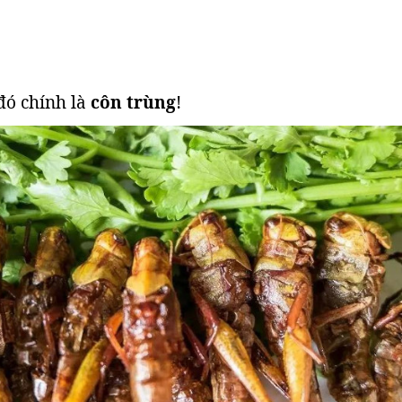
đó chính là
côn trùng
!