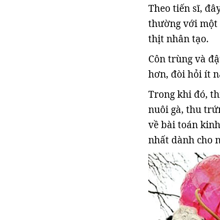
Theo tiến sĩ, đâ
thường với một 
thịt nhân tạo.
Côn trùng và đ
hơn, đòi hỏi ít 
Trong khi đó, t
nuôi gà, thu tr
về bài toán kinh
nhất dành cho n