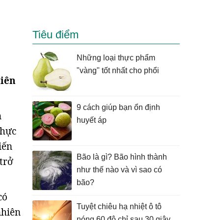
Tiêu điểm
Những loại thực phẩm
"vàng" tốt nhất cho phổi
hiên
9 cách giúp bạn ổn định
n
huyết áp
thực
iến
Bão là gì? Bão hình thành
trở
như thế nào và vì sao có
bão?
có
Tuyệt chiêu hạ nhiệt ô tô
nhiên
nóng 60 độ chỉ sau 30 giây