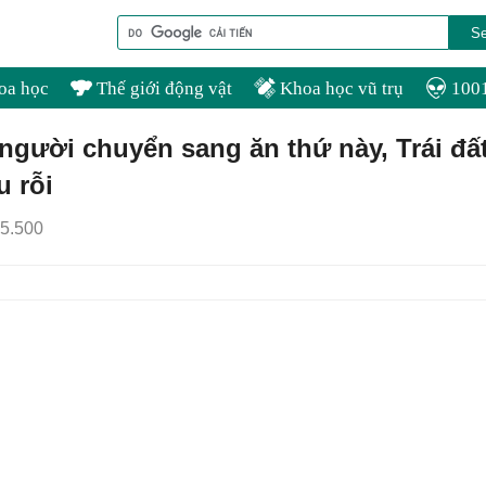
oa học
Thế giới động vật
Khoa học vũ trụ
1001
người chuyển sang ăn thứ này, Trái đấ
u rỗi
5.500