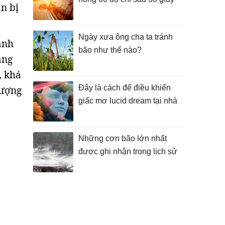
n bị
Ngày xưa ông cha ta tránh
ành
bão như thế nào?
ang
, khá
Đây là cách để điều khiển
lượng
giấc mơ lucid dream tại nhà
Những cơn bão lớn nhất
được ghi nhận trong lịch sử