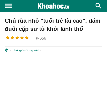
Chú rùa nhỏ "tuổi trẻ tài cao", dám
đuổi cặp sư tử khỏi lãnh thổ
656
🏠
Thế giới động vật