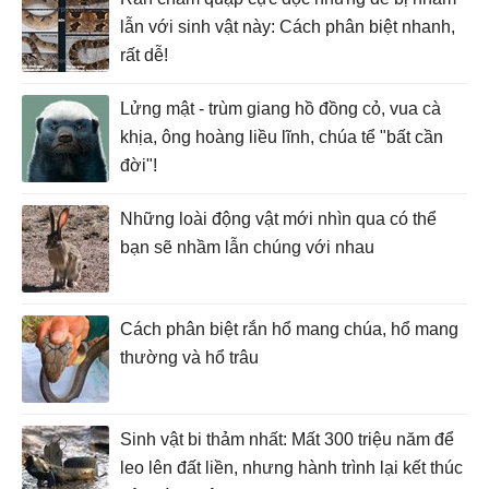
lẫn với sinh vật này: Cách phân biệt nhanh,
rất dễ!
Lửng mật - trùm giang hồ đồng cỏ, vua cà
khịa, ông hoàng liều lĩnh, chúa tể "bất cần
đời"!
Những loài động vật mới nhìn qua có thể
bạn sẽ nhầm lẫn chúng với nhau
Cách phân biệt rắn hổ mang chúa, hổ mang
thường và hổ trâu
Sinh vật bi thảm nhất: Mất 300 triệu năm để
leo lên đất liền, nhưng hành trình lại kết thúc