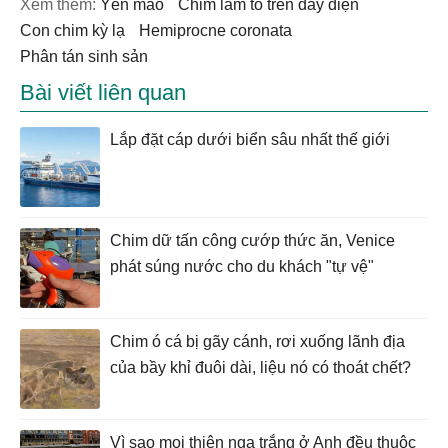
Xem thêm:
yến mào
chim làm tổ trên dây điện
Con chim kỳ lạ
Hemiprocne coronata
phân tán sinh sản
Bài viết liên quan
Lắp đặt cáp dưới biển sâu nhất thế giới
Chim dữ tấn công cướp thức ăn, Venice
phát súng nước cho du khách "tự vệ"
Chim ó cá bị gãy cánh, rơi xuống lãnh địa
của bầy khỉ đuôi dài, liệu nó có thoát chết?
Vì sao mọi thiên nga trắng ở Anh đều thuộc