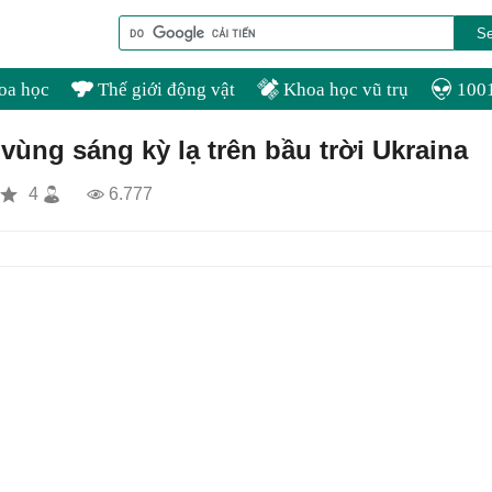
oa học
Thế giới động vật
Khoa học vũ trụ
1001
 vùng sáng kỳ lạ trên bầu trời Ukraina
4
6.777