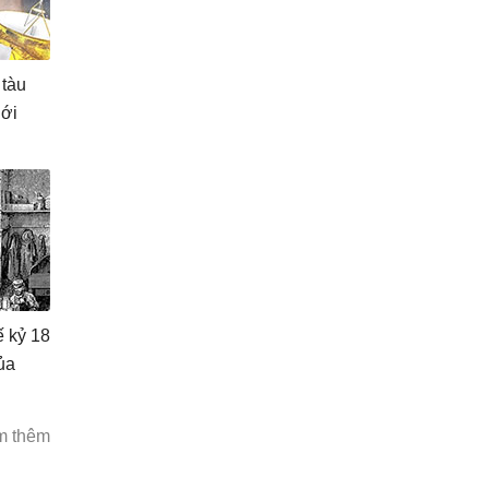
 tàu
iới
ế kỷ 18
ủa
m thêm