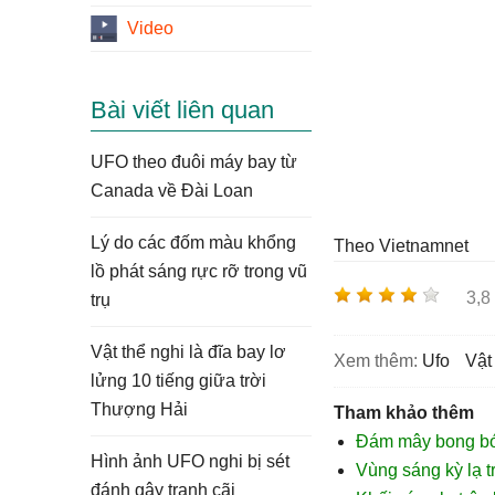
Video
Bài viết liên quan
UFO theo đuôi máy bay từ
Canada về Đài Loan
Lý do các đốm màu khổng
Theo Vietnamnet
lồ phát sáng rực rỡ trong vũ
3,8
trụ
Vật thể nghi là đĩa bay lơ
Xem thêm:
ufo
vậ
lửng 10 tiếng giữa trời
Thượng Hải
Tham khảo thêm
Đám mây bong bón
Hình ảnh UFO nghi bị sét
Vùng sáng kỳ lạ t
đánh gây tranh cãi