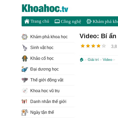
Trang chủ
Công nghệ
Khám phá kh
Video: Bí ẩn
Khám phá khoa học
3,8
Sinh vật học
Khảo cổ học
🏠
Giải trí
Video
Đại dương học
Thế giới động vật
Khoa học vũ trụ
Danh nhân thế giới
Ngày tận thế