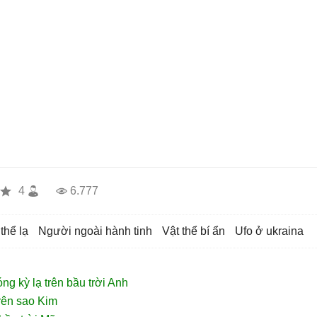
4
6.777
t thể lạ
người ngoài hành tinh
vật thể bí ẩn
ufo ở ukraina
g kỳ lạ trên bầu trời Anh
rên sao Kim