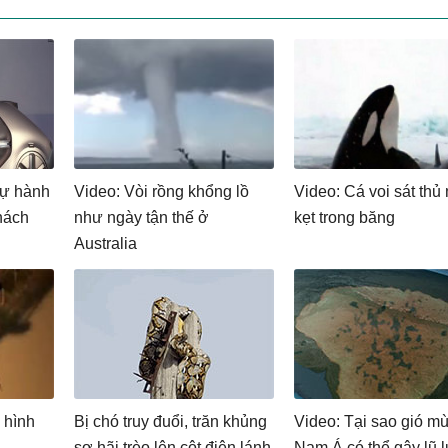
tự hành
Video: Vòi rồng khổng lồ
Video: Cá voi sát thủ
hách
như ngày tận thế ở
kẹt trong băng
Australia
 hình
Bị chó truy đuổi, trăn khủng
Video: Tại sao gió m
sợ hãi trèo lên cột điện lánh
Nam Á có thể gây lũ l