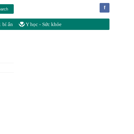
f
 bí ẩn
Y học - Sức khỏe