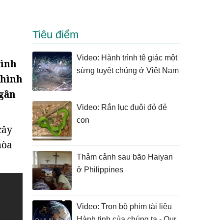
Tiêu điểm
Video: Hành trình tê giác một
rình
sừng tuyệt chủng ở Việt Nam
 hình
 gần
Video: Rắn lục đuôi đỏ đẻ
con
cây
hòa
Thảm cảnh sau bão Haiyan
ở Philippines
Video: Trọn bộ phim tài liệu
Hành tinh của chúng ta - Our