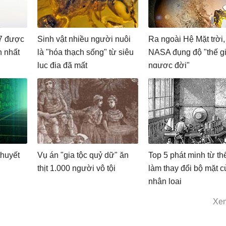
7 được
Sinh vật nhiều người nuôi
Ra ngoài Hệ Mặt trời,
h nhất
là "hóa thạch sống" từ siêu
NASA đụng độ "thế g
lục địa đã mất
ngược đời"
thuyết
Vụ án "gia tộc quỷ dữ" ăn
Top 5 phát minh từ th
thịt 1.000 người vô tội
làm thay đổi bộ mặt c
nhân loại
Xe