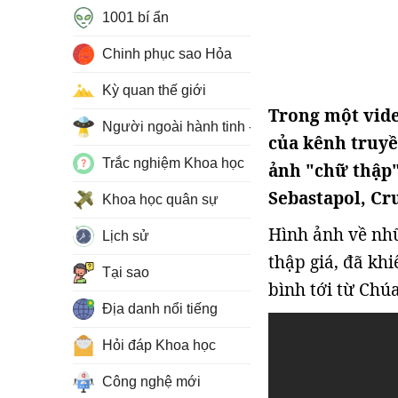
1001 bí ẩn
Chinh phục sao Hỏa
Kỳ quan thế giới
Trong một vide
Người ngoài hành tinh - UFO
của kênh truyề
Trắc nghiệm Khoa học
ảnh "chữ thập"
Sebastapol, Cr
Khoa học quân sự
Hình ảnh về nhữ
Lịch sử
thập giá, đã kh
Tại sao
bình tới từ Chúa
Địa danh nổi tiếng
Hỏi đáp Khoa học
Công nghệ mới