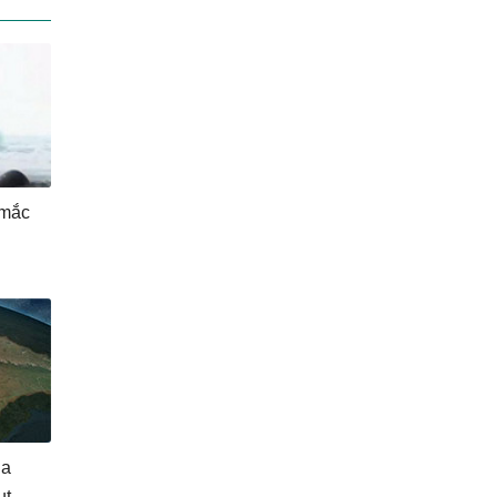
 mắc
ùa
ụt