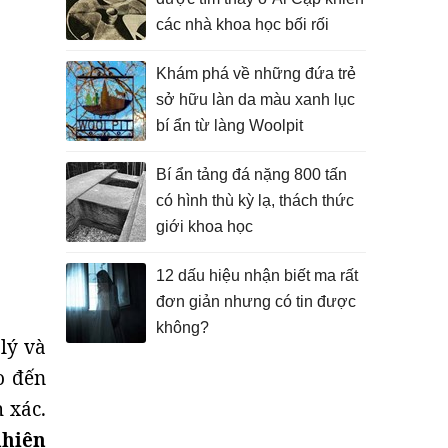
các nhà khoa học bối rối
Khám phá về những đứa trẻ
sở hữu làn da màu xanh lục
bí ẩn từ làng Woolpit
Bí ẩn tảng đá nặng 800 tấn
có hình thù kỳ lạ, thách thức
giới khoa học
12 dấu hiệu nhận biết ma rất
đơn giản nhưng có tin được
không?
lý và
o đến
 xác.
nhiên