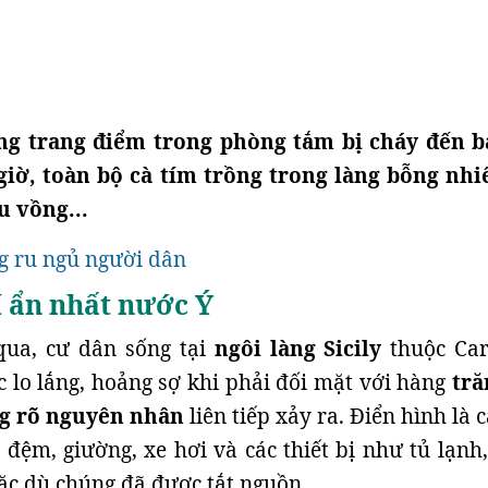
ng trang điểm trong phòng tắm bị cháy đến b
giờ, toàn bộ cà tím trồng trong làng bỗng nhi
u vồng...
ng ru ngủ người dân
í ẩn nhất nước Ý
ua, cư dân sống tại
ngôi làng Sicily
thuộc Car
c lo lắng, hoảng sợ khi phải đối mặt với hàng
tr
g rõ nguyên nhân
liên tiếp xảy ra. Điển hình là 
 đệm, giường, xe hơi và các thiết bị như tủ lạnh,
ặc dù chúng đã được tắt nguồn.