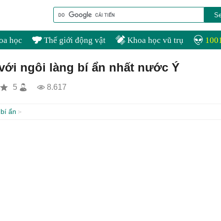
oa học
Thế giới động vật
Khoa học vũ trụ
1001
ới ngôi làng bí ẩn nhất nước Ý
5
8.617
bí ẩn