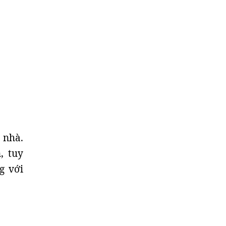
 nhà.
, tuy
g với