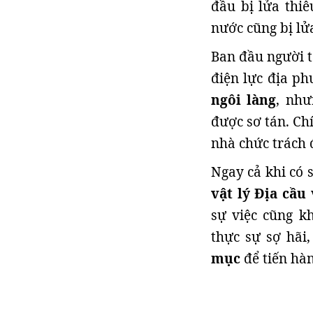
đầu bị lửa thiê
nước cũng bị lử
Ban đầu người t
điện lực địa p
ngôi làng
, như
được sơ tán. Ch
nhà chức trách 
Ngay cả khi có 
vật lý Địa cầu
v
sự việc cũng k
thực sự sợ hãi
mục
để tiến hàn