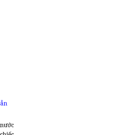
vẫn
 nước
 chiếc