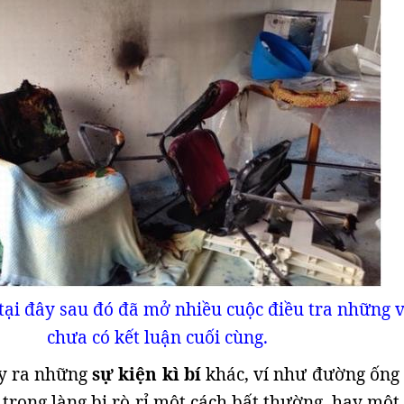
tại đây sau đó đã mở nhiều cuộc điều tra những 
chưa có kết luận cuối cùng.
y ra những
sự kiện kì bí
khác, ví như đường ống
 trong làng bị rò rỉ một cách bất thường, hay một