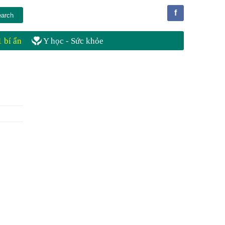
f
 bí ẩn
Y học - Sức khỏe