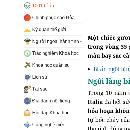
1001 bí ẩn
Chinh phục sao Hỏa
Kỳ quan thế giới
Một chiếc gươ
Người ngoài hành tinh - UFO
trong vòng 35 
Trắc nghiệm Khoa học
màu bảy sắc cầ
Khoa học quân sự
Bí ẩn ngôi là
Lịch sử
Ngôi làng b
Tại sao
Trong 10 năm q
Italia
đã hết sứ
Địa danh nổi tiếng
hỏa hoạn khôn
Hỏi đáp Khoa học
tự bốc cháy của
Công nghệ mới
thoại đi động m