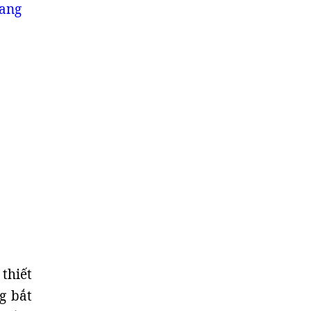
oang
 thiết
g bắt