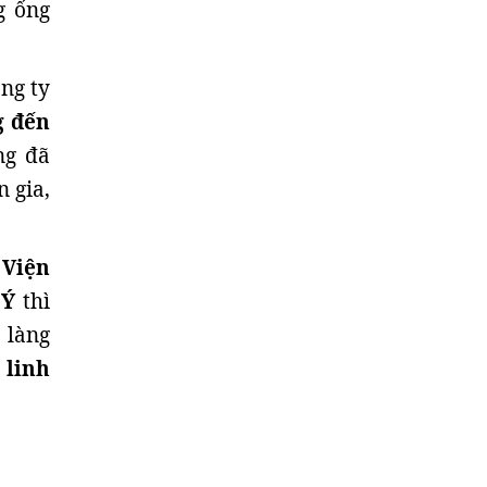
g ống
ng ty
g đến
ng đã
 gia,
 Viện
 Ý
thì
 làng
o
linh