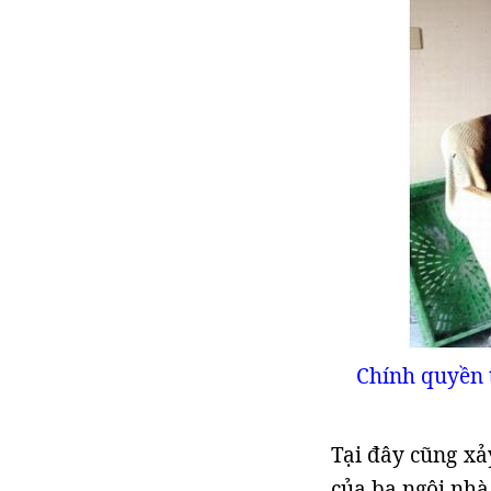
Chính quyền 
Tại đây cũng xả
của ba ngôi nhà