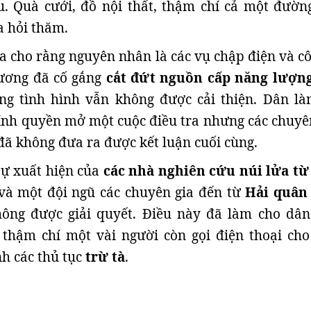
u. Quà cưới, đồ nội thất, thậm chí cả một đườn
a hỏi thăm.
a cho rằng nguyên nhân là các vụ chập điện và cô
hương đã cố gắng
cắt đứt nguồn cấp năng lượn
ng tình hình vẫn không được cải thiện. Dân là
ính quyền mở một cuộc điều tra nhưng các chuyên
đã không đưa ra được kết luận cuối cùng.
sự xuất hiện của
các nhà nghiên cứu núi lửa từ
à một đội ngũ các chuyên gia đến từ
Hải quân
hông được giải quyết. Điều này đã làm cho dân
, thậm chí một vài người còn gọi điện thoại ch
h các thủ tục
trừ tà
.