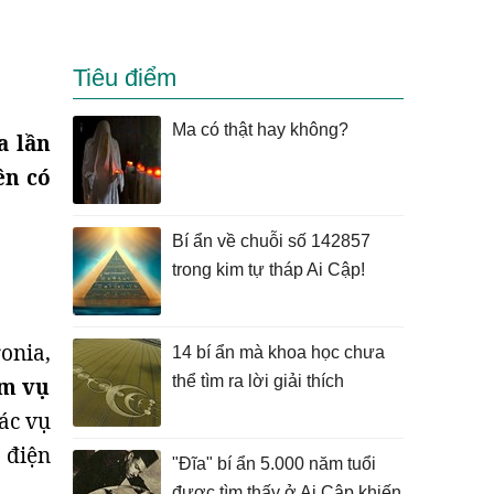
Tiêu điểm
Ma có thật hay không?
a lần
ên có
Bí ẩn về chuỗi số 142857
trong kim tự tháp Ai Cập!
onia,
14 bí ẩn mà khoa học chưa
thể tìm ra lời giải thích
ăm vụ
các vụ
 điện
"Đĩa" bí ẩn 5.000 năm tuổi
được tìm thấy ở Ai Cập khiến