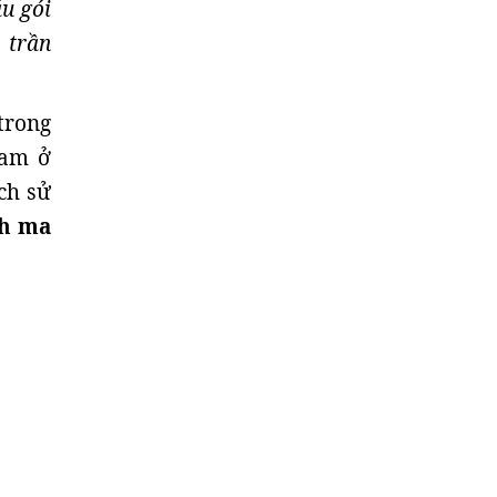
u gói
 trần
trong
ham ở
ch sử
nh ma