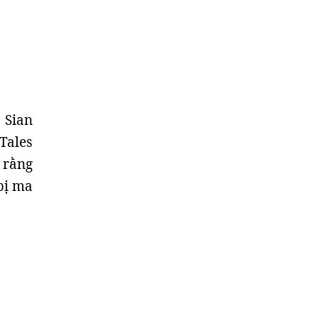
 Sian
 Tales
 rằng
 bị ma