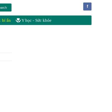
f
 bí ẩn
Y học - Sức khỏe