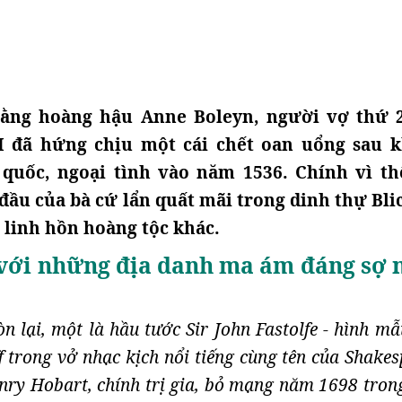
rằng hoàng hậu Anne Boleyn, người vợ thứ 
I đã hứng chịu một cái chết oan uổng sau k
 quốc, ngoại tình vào năm 1536. Chính vì t
ầu của bà cứ lẩn quất mãi trong dinh thự Bli
2 linh hồn hoàng tộc khác.
với những địa danh ma ám đáng sợ 
n lại, một là hầu tước Sir John Fastolfe - hình m
f trong vở nhạc kịch nổi tiếng cùng tên của Shake
enry Hobart, chính trị gia, bỏ mạng năm 1698 tron