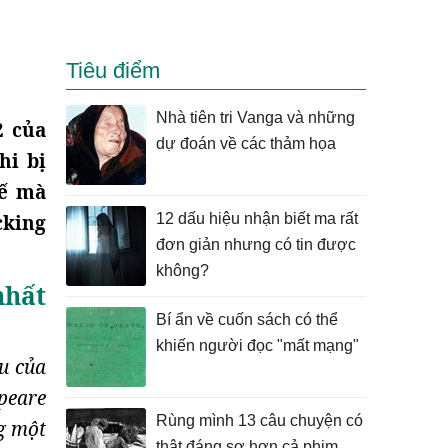
Tiêu điểm
Nhà tiên tri Vanga và những
2 của
dự đoán về các thảm họa
hi bị
hế mà
cking
12 dấu hiệu nhận biết ma rất
đơn giản nhưng có tin được
không?
nhất
Bí ẩn về cuốn sách có thể
khiến người đọc "mất mạng"
ẫu của
speare
Rùng mình 13 câu chuyện có
g một
thật đáng sợ hơn cả phim