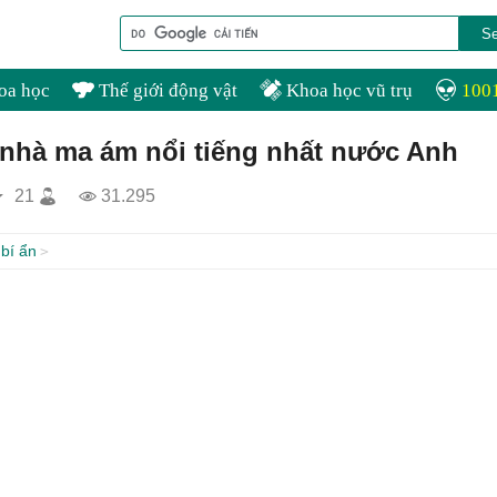
oa học
Thế giới động vật
Khoa học vũ trụ
1001
nhà ma ám nổi tiếng nhất nước Anh
21
31.295
bí ẩn