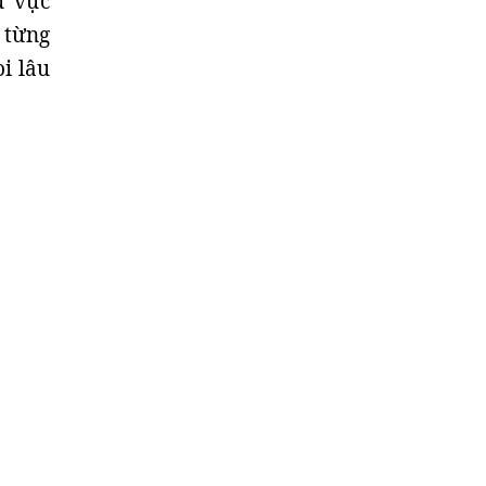
u vực
 từng
i lâu