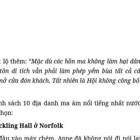
t lộ thêm:
“Mặc dù các hồn ma không làm hại dân
ồn di tích vẫn phải làm phép yểm bùa tất cả cá
mở cửa đón khách. Tất nhiên là Hội không công bố
nh sách 10 địa danh ma ám nổi tiếng nhất nướ
chọn:
ckling Hall ở Norfolk
đầu vào máy chém, Anne đã không nói đi nói lạ