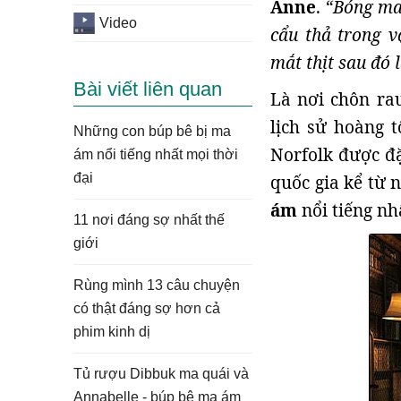
Anne
.
“Bóng ma
Video
cẩu thả trong v
mắt thịt sau đó 
Bài viết liên quan
Là nơi chôn rau
lịch sử hoàng t
Những con búp bê bị ma
Norfolk được đặ
ám nổi tiếng nhất mọi thời
đại
quốc gia kể từ 
ám
nổi tiếng nh
11 nơi đáng sợ nhất thế
giới
Rùng mình 13 câu chuyện
có thật đáng sợ hơn cả
phim kinh dị
Tủ rượu Dibbuk ma quái và
Annabelle - búp bê ma ám