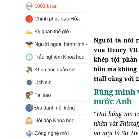
1001 bí ẩn
Chinh phục sao Hỏa
Kỳ quan thế giới
Người ta nói 
Người ngoài hành tinh - UFO
vua Henry VII
Trắc nghiệm Khoa học
khép tội phản
hồn ma không đ
Khoa học quân sự
Hall cùng với 
Lịch sử
Rùng mình 
Tại sao
nước Anh
Địa danh nổi tiếng
“Hai bóng ma cò
Hỏi đáp Khoa học
nhân vật Falstaf
và một là Sir H
Công nghệ mới