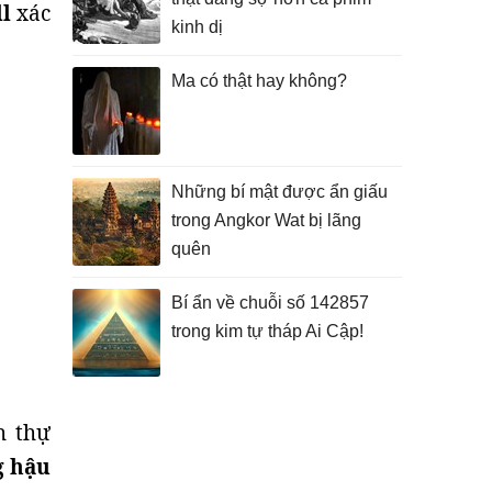
ll
xác
kinh dị
Ma có thật hay không?
Những bí mật được ẩn giấu
trong Angkor Wat bị lãng
quên
Bí ẩn về chuỗi số 142857
trong kim tự tháp Ai Cập!
h thự
 hậu