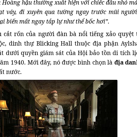
 Hoàng hậu thường xuất hiện với chiếc đầu nhỏ má
ạt váy, đi xuyên qua tường ngay trước mũi người
lại biến mất ngay tắp lự như thể bốc hơi”.
 cắt rốn của người đàn bà nổi tiếng xảo quyệt 
ộc, dinh thự Blicking Hall thuộc địa phận Ayls
t dưới quyền giám sát của Hội bảo tồn di tích lị
năm 1940. Mới đây, nó được bình chọn là
địa da
ất nước.