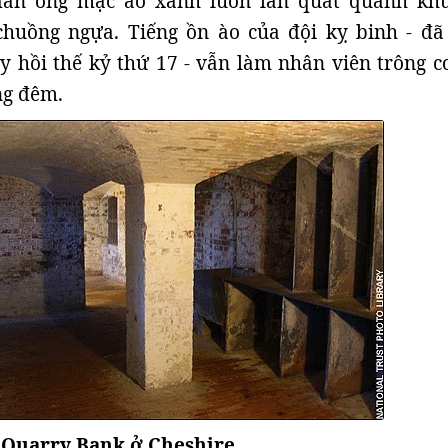
àn ông mặc áo xanh luôn lẩn quất quanh kh
 chuồng ngựa. Tiếng ồn ào của đội kỵ binh - đã
 hồi thế kỷ thứ 17 - vẫn làm nhân viên trông co
ng đêm.
 Quarry Bank ở Cheshire