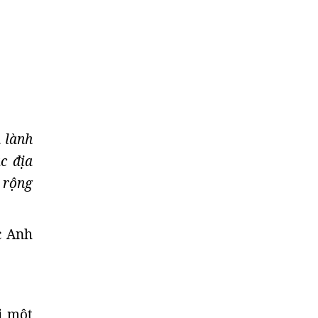
 lành
c địa
 rộng
c Anh
i một