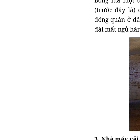
Bóng ma một đ
(trước đây là)
đóng quân ở đây
đài mất ngủ hà
3. Nhà máy vải