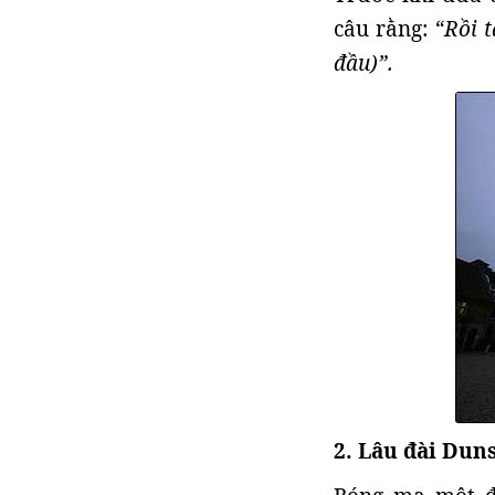
câu rằng:
“Rồi t
đầu)”.
2. Lâu đài Dun