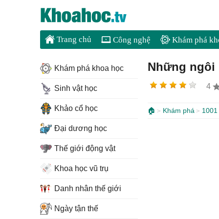
Trang chủ
Công nghệ
Khám phá kh
Những ngôi 
Khám phá khoa học
4
Sinh vật học
Khảo cổ học
🏠
Khám phá
1001 
Đại dương học
Thế giới động vật
Khoa học vũ trụ
Danh nhân thế giới
Ngày tận thế