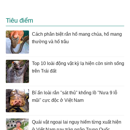
Tiêu điểm
Cách phân biệt rắn hổ mang chúa, hổ mang
thường và hổ trâu
Top 10 loài động vật kỳ lạ hiện còn sinh sống
trên Trái đất
Bí ẩn loài rắn "sát thủ" khổng lồ "Nưa 9 lỗ
mũi" cực độc ở Việt Nam
Quái vật ngoại lai nguy hiểm từng xuất hiện
ở Việt Nam nay tràn ngập Trung Quốc