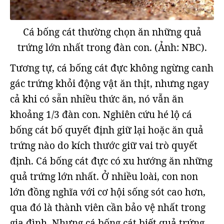
Cá bống cát thường chọn ăn những quả
trứng lớn nhất trong đàn con. (Ảnh: NBC).
Tương tự, cá bống cát đực không ngừng canh
gác trứng khỏi động vật ăn thịt, nhưng ngay
cả khi có sẵn nhiều thức ăn, nó vẫn ăn
khoảng 1/3 đàn con. Nghiên cứu hé lộ cá
bống cát bố quyết định giữ lại hoặc ăn quả
trứng nào do kích thước giữ vai trò quyết
định. Cá bống cát đực có xu hướng ăn những
quả trứng lớn nhất. Ở nhiều loài, con non
lớn đồng nghĩa với cơ hội sống sót cao hơn,
qua đó là thành viên cần bảo vệ nhất trong
gia đình. Nhưng cá bống cát biết quả trứng