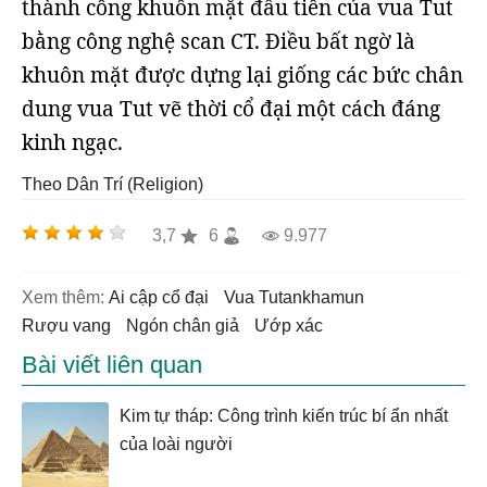
thành công khuôn mặt đầu tiên của vua Tut
bằng công nghệ scan CT. Điều bất ngờ là
khuôn mặt được dựng lại giống các bức chân
dung vua Tut vẽ thời cổ đại một cách đáng
kinh ngạc.
Theo Dân Trí (Religion)
3,7
6
9.977
Xem thêm:
ai cập cổ đại
vua Tutankhamun
rượu vang
ngón chân giả
ướp xác
Bài viết liên quan
Kim tự tháp: Công trình kiến trúc bí ẩn nhất
của loài người