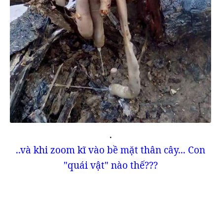
.
..và khi zoom kĩ vào bề mặt thân cây... Con
"quái vật" nào thế???