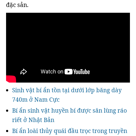
đặc sản.
Sinh vật bí ẩn tồn tại dưới lớp băng dày
740m ở Nam Cực
Bí ẩn sinh vật huyền bí được săn lùng ráo
riết ở Nhật Bản
Bí ẩn loài thủy quái đầu trọc trong truyền