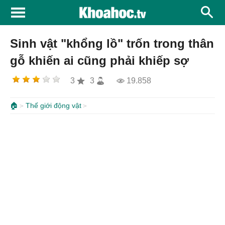
Sinh vật "khổng lồ" trốn trong thân
gỗ khiến ai cũng phải khiếp sợ
3
3
19.858
🏠
Thế giới động vật