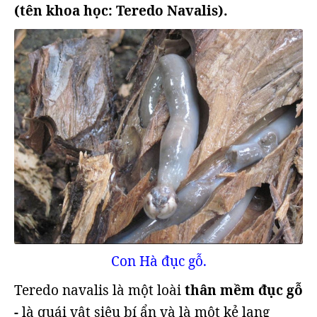
(tên khoa học: Teredo Navalis).
Con Hà đục gỗ.
Teredo navalis là một loài
thân mềm đục gỗ
-
là quái vật siêu bí ẩn và là một kẻ lang