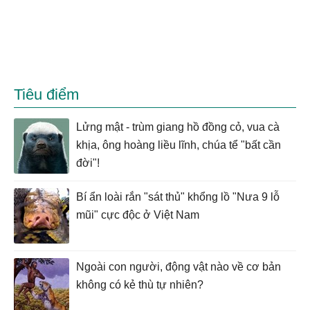
Tiêu điểm
Lửng mật - trùm giang hồ đồng cỏ, vua cà
khịa, ông hoàng liều lĩnh, chúa tể "bất cần
đời"!
Bí ẩn loài rắn "sát thủ" khổng lồ "Nưa 9 lỗ
mũi" cực độc ở Việt Nam
Ngoài con người, động vật nào về cơ bản
không có kẻ thù tự nhiên?