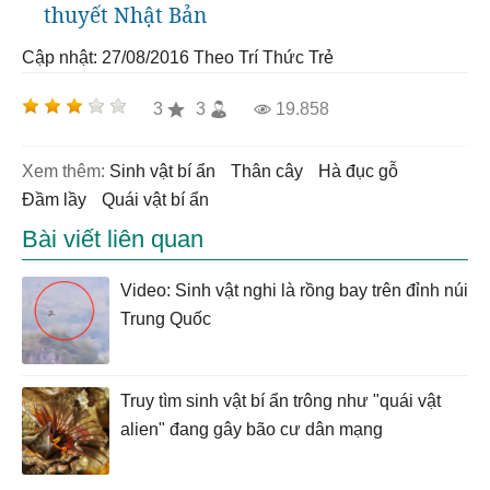
thuyết Nhật Bản
Cập nhật: 27/08/2016
Theo Trí Thức Trẻ
3
3
19.858
Xem thêm:
sinh vật bí ẩn
thân cây
hà đục gỗ
đầm lầy
quái vật bí ẩn
Bài viết liên quan
Video: Sinh vật nghi là rồng bay trên đỉnh núi
Trung Quốc
Truy tìm sinh vật bí ẩn trông như "quái vật
alien" đang gây bão cư dân mạng