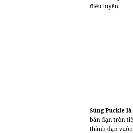
điêu luyện.
Súng Puckle là
bắn đạn tròn ti
thành đạn vuông