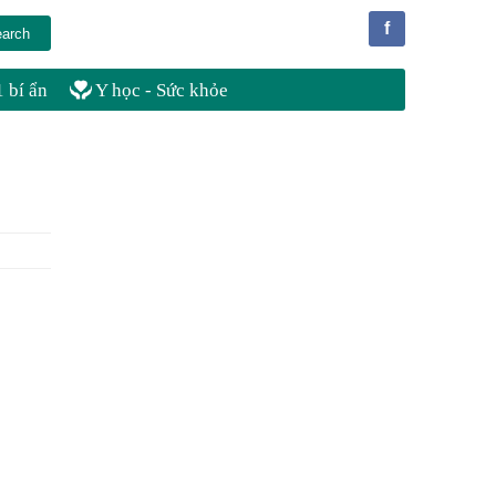
f
 bí ẩn
Y học - Sức khỏe