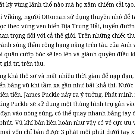
ất kỳ vùng lãnh thổ nào mà họ xâm chiếm cải tạo
 Viking, người Ottoman sử dụng thuyền nhỏ để t
ọc theo vùng ven biển Địa Trung Hải, tuyến đườn
an trọng đối với cả thế giới. Trên những chiếc t
tránh súng thần công hạng nặng trên tàu của Anh 
i quân cướp bóc sẽ leo lên và giành quyền điều k
t giá trị trên tàu.
ng khá thô sơ và mất nhiều thời gian để nạp đạn,
ển bằng vũ khí tầm xa gần như bất khả thi. Nước
tiên tiến. James Puckle nảy ra ý tưởng. Phát minh
súng Puckle sẽ sử dụng một thùng hình trụ gắn và
đạn vào nòng súng, có thể quay nhanh bằng tay 
phút. Vũ khí bắn liên hoàn như vậy có vẻ cực ưu v
 mai vốn chỉ bắn được 3 phát mỗi phút dưới tay x