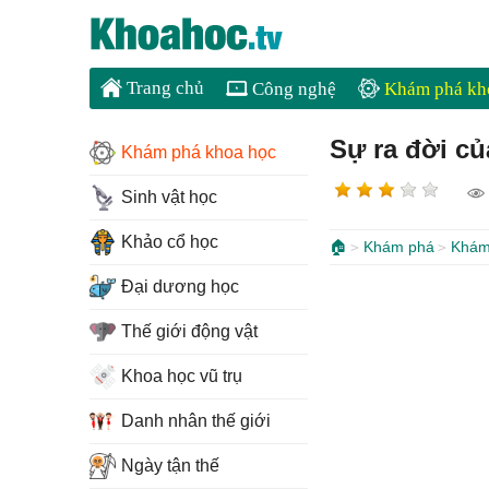
Trang chủ
Công nghệ
Khám phá kh
Sự ra đời củ
Khám phá khoa học
Sinh vật học
Khảo cổ học
🏠
Khám phá
Khám
Đại dương học
Thế giới động vật
Khoa học vũ trụ
Danh nhân thế giới
Ngày tận thế