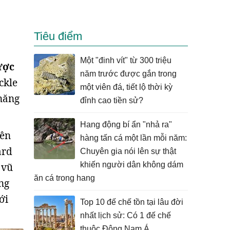
Tiêu điểm
Một "đinh vít" từ 300 triệu
ược
năm trước được gắn trong
ckle
một viên đá, tiết lộ thời kỳ
năng
đỉnh cao tiền sử?
Hang động bí ẩn "nhả ra"
rên
hàng tấn cá một lần mỗi năm:
ard
Chuyên gia nói lên sự thật
khiến người dân không dám
 vũ
ăn cá trong hang
ng
ới
Top 10 đế chế tồn tại lâu đời
nhất lịch sử: Có 1 đế chế
thuộc Đông Nam Á