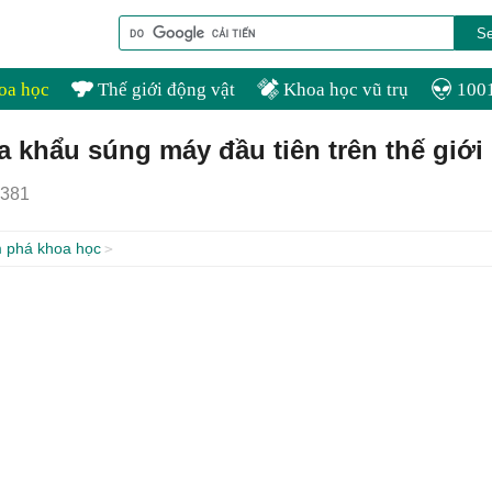
oa học
Thế giới động vật
Khoa học vũ trụ
1001
a khẩu súng máy đầu tiên trên thế giới
381
 phá khoa học