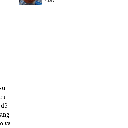
ADN
 sư
Khi
 đế
đang
o và