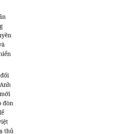
.
ấn
g
huyền
và
hiển
 đối
 Anh
 mới
o đòn
để
iệt
ạ thủ