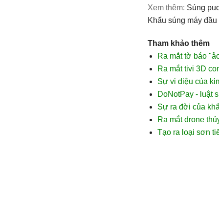
Xem thêm:
súng pu
khẩu súng máy đầu t
Tham khảo thêm
Ra mắt tờ báo "ảo"
Ra mắt tivi 3D con
Sự vi diệu của ki
DoNotPay - luật s
Sự ra đời của khẩ
Ra mắt drone thủy 
Tạo ra loại sơn ti