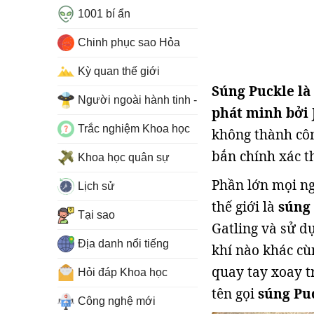
1001 bí ẩn
Chinh phục sao Hỏa
Kỳ quan thế giới
Súng Puckle là 
Người ngoài hành tinh - UFO
phát minh bởi
Trắc nghiệm Khoa học
không thành côn
bắn chính xác t
Khoa học quân sự
Phần lớn mọi ng
Lịch sử
thế giới là
súng
Tại sao
Gatling và sử d
Địa danh nổi tiếng
khí nào khác cù
quay tay xoay t
Hỏi đáp Khoa học
tên gọi
súng Pu
Công nghệ mới