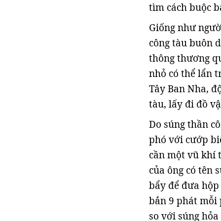
tìm cách buộc b
Giống như người
công tàu buôn d
thông thương qu
nhỏ có thể lẩn 
Tây Ban Nha, độ
tàu, lấy đi đồ vậ
Do súng thần cô
phó với cướp bi
cần một vũ khí 
của ông có tên 
bẩy để đưa hộp 
bắn 9 phát mỗi 
so với súng hỏa