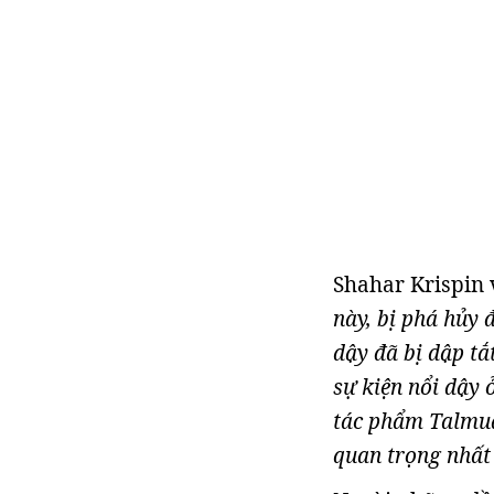
Shahar Krispin v
này, bị phá hủy 
dậy đã bị dập tắ
sự kiện nổi dậy 
tác phẩm Talmud
quan trọng nhất 