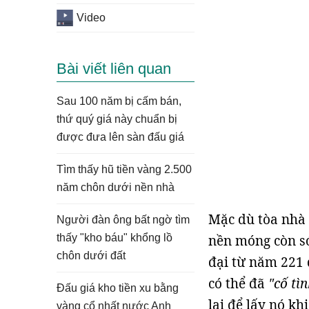
Video
Bài viết liên quan
Sau 100 năm bị cấm bán,
thứ quý giá này chuẩn bị
được đưa lên sàn đấu giá
Tìm thấy hũ tiền vàng 2.500
năm chôn dưới nền nhà
Mặc dù tòa nhà 
Người đàn ông bất ngờ tìm
thấy "kho báu" khổng lồ
nền móng còn só
chôn dưới đất
đại từ năm 221 
có thể đã
"cố tì
Đấu giá kho tiền xu bằng
lại để lấy nó kh
vàng cổ nhất nước Anh