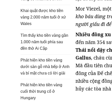
Mor Viezel, một
Khai quật được kho tiền
kho báu dùng tr
vàng 2.000 năm tuổi ở xứ
người giấu đi đ
Wales
Nhiều đồng xu 
Tìm thấy kho tiền vàng gần
đến năm 354 sau
1.000 năm tuổi phía sau
đền thờ Ai Cập
Thái nổi dậy ch
Gallus
, cháu c
Phát hiện kho tiền vàng
Mã đầu tiên chuy
dưới sàn gỗ nhà bếp ở Anh
đông của Đế chế
và bí mật chưa có lời giải
nhiều cộng đồng
Phát hiện kho tiền vàng
hủy các tòa nhà
cuối thời trung cổ ở
Hungary