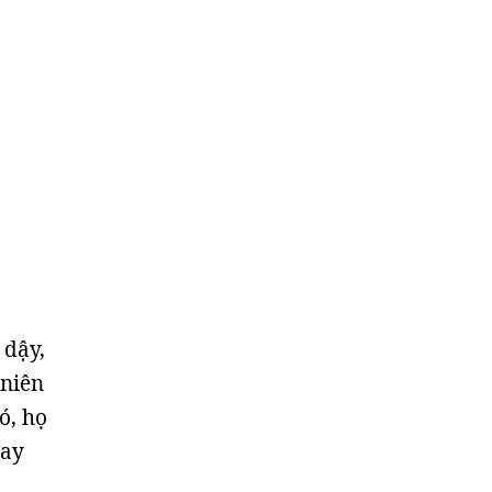
 dậy,
 niên
ó, họ
uay