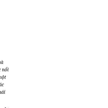
hà
c nổi
một
ác
hái