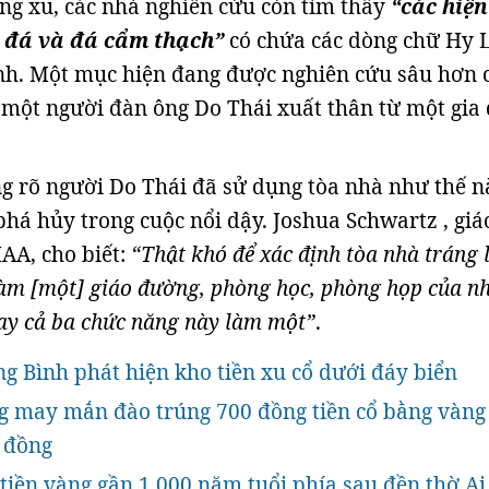
g xu, các nhà nghiên cứu còn tìm thấy
“các hiện
 đá và đá cẩm thạch”
có chứa các dòng chữ Hy 
nh. Một mục hiện đang được nghiên cứu sâu hơn 
 một người đàn ông Do Thái xuất thân từ một gia
g rõ người Do Thái đã sử dụng tòa nhà như thế n
phá hủy trong cuộc nổi dậy. Joshua Schwartz , giá
IAA, cho biết:
“Thật khó để xác định tòa nhà tráng 
àm [một] giáo đường, phòng học, phòng họp của n
hay cả ba chức năng này làm một”
.
 Bình phát hiện kho tiền xu cổ dưới đáy biển
g may mắn đào trúng 700 đồng tiền cổ bằng vàng
 đồng
tiền vàng gần 1.000 năm tuổi phía sau đền thờ Ai