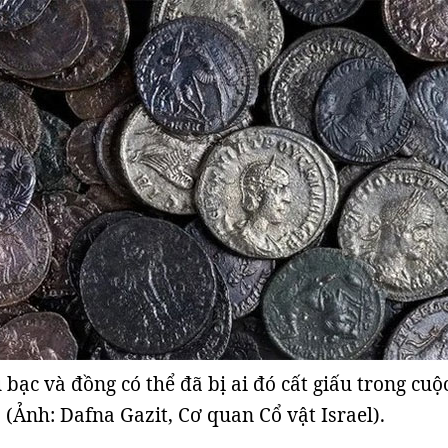
ạc và đồng có thể đã bị ai đó cất giấu trong cuộ
 (Ảnh: Dafna Gazit, Cơ quan Cổ vật Israel).