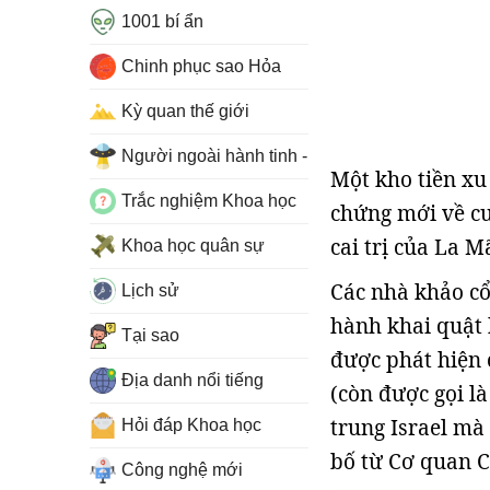
1001 bí ẩn
Chinh phục sao Hỏa
Kỳ quan thế giới
Người ngoài hành tinh - UFO
Một kho tiền xu
Trắc nghiệm Khoa học
chứng mới về cu
cai trị của La M
Khoa học quân sự
Các nhà khảo cổ
Lịch sử
hành khai quật 
Tại sao
được phát hiện 
Địa danh nổi tiếng
(còn được gọi l
trung Israel mà
Hỏi đáp Khoa học
bố từ Cơ quan Cổ
Công nghệ mới