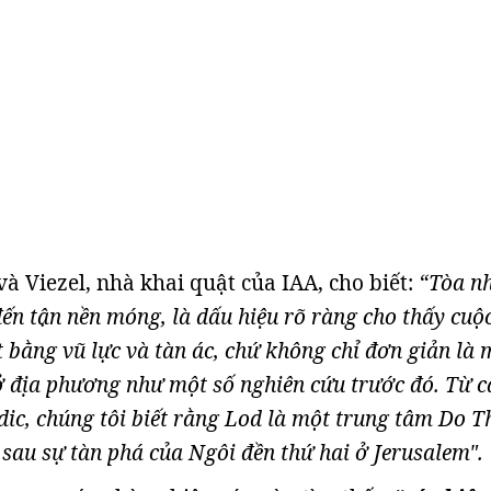
à Viezel, nhà khai quật của IAA, cho biết:
“Tòa n
đến tận nền móng, là dấu hiệu rõ ràng cho thấy cuộ
t bằng vũ lực và tàn ác, chứ không chỉ đơn giản là 
ở địa phương như một số nghiên cứu trước đó. Từ c
ic, chúng tôi biết rằng Lod là một trung tâm Do T
sau sự tàn phá của Ngôi đền thứ hai ở Jerusalem".