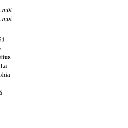
à một
à mọi
51
o
tius
 La
phía
á