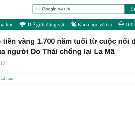
oa học
Thế giới động vật
Khoa học vũ trụ
1001
 tiền vàng 1.700 năm tuổi từ cuộc nổi 
ủa người Do Thái chống lại La Mã
121
 cổ học