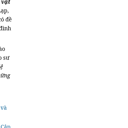
 vật
Lạp,
có đề
 đình
ào
o sư
lệ
hững
 và
 Cập