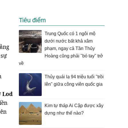
Tiêu điểm
Trung Quốc có 1 ngôi mộ
dưới nước bất khả xâm
bằng
phạm, ngay cả Tần Thủy
 sự
Hoàng cũng phải "bó tay" trở
về
n
Thủy quái lạ 94 triệu tuổi "trồi
lên" giữa công viên quốc gia
ở
Lod
iền
Kim tự tháp Ai Cập được xây
yên
dựng như thế nào?