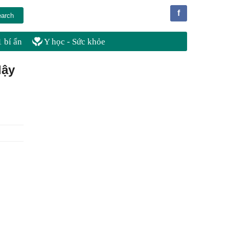
f
 bí ẩn
Y học - Sức khỏe
dậy