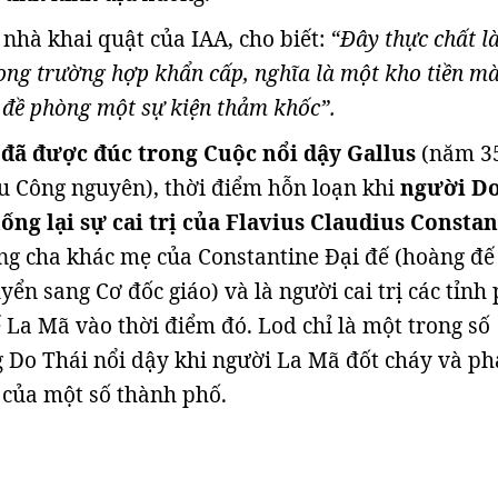
 nhà khai quật của IAA, cho biết:
“Đây thực chất l
ong trường hợp khẩn cấp, nghĩa là một kho tiền m
ể đề phòng một sự kiện thảm khốc”.
đã được đúc trong Cuộc nổi dậy Gallus
(năm 3
 Công nguyên), thời điểm hỗn loạn khi
người D
ống lại sự cai trị của Flavius Claudius Constan
ùng cha khác mẹ của Constantine Đại đế (hoàng đế
ển sang Cơ đốc giáo) và là người cai trị các tỉnh 
 La Mã vào thời điểm đó. Lod chỉ là một trong số
 Do Thái nổi dậy khi người La Mã đốt cháy và ph
 của một số thành phố.