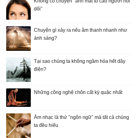
Không có chuyện "ánh mắt tố cáo người nói
dối"
Chuyện gì xảy ra nếu âm thanh nhanh như
ánh sáng?
Tại sao chúng ta không ngầm hóa hết dây
điện?
Những công nghệ chôn cất kỳ quặc nhất
Âm nhạc là thứ "ngôn ngữ" mà tất cả chúng
ta đều hiểu