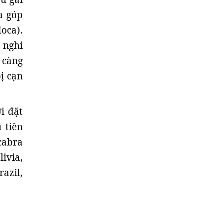
a góp
oca).
o nghi
 càng
ị cạn
i đặt
 tiên
cabra
ivia,
azil,