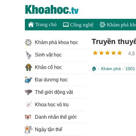
Trang chủ
Công nghệ
Khám phá kh
Truyền thuyế
Khám phá khoa học
4,8
Sinh vật học
Khảo cổ học
🏠
Khám phá
1001 
Đại dương học
Thế giới động vật
Khoa học vũ trụ
Danh nhân thế giới
Ngày tận thế