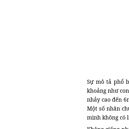
Sự mô tả phổ b
khoảng như con 
nhảy cao đến 6m
Một số nhân chứ
mình không có l