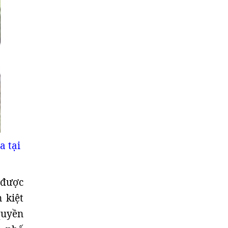
a tại
 được
 kiệt
quyền