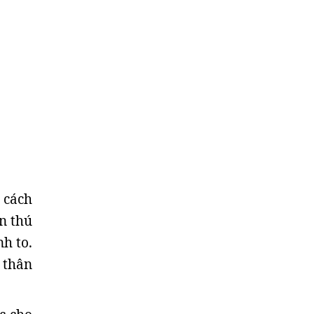
 cách
n thú
h to.
 thân