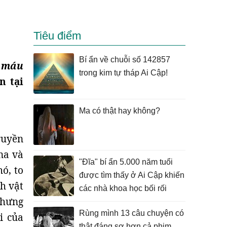
Tiêu điểm
Bí ẩn về chuỗi số 142857
t máu
trong kim tự tháp Ai Cập!
n tại
Ma có thật hay không?
ruyền
na và
"Đĩa" bí ẩn 5.000 năm tuổi
ó, to
được tìm thấy ở Ai Cập khiến
h vật
các nhà khoa học bối rối
nhưng
Rùng mình 13 câu chuyện có
i của
thật đáng sợ hơn cả phim