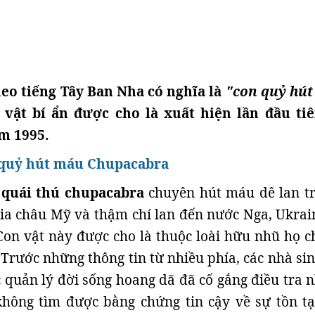
eo tiếng Tây Ban Nha có nghĩa là
"con quỷ hú
 vật bí ẩn được cho là xuất hiện lần đầu tiê
m 1995.
 quỷ hút máu Chupacabra
ề
quái thú chupacabra
chuyên hút máu dê lan t
ia châu Mỹ và thậm chí lan đến nước Nga, Ukrai
 Con vật này được cho là thuộc loài hữu nhũ họ ch
 Trước những thông tin từ nhiều phía, các nhà sin
c quản lý đời sống hoang dã đã cố gắng điều tra 
không tìm được bằng chứng tin cậy về sự tồn tạ