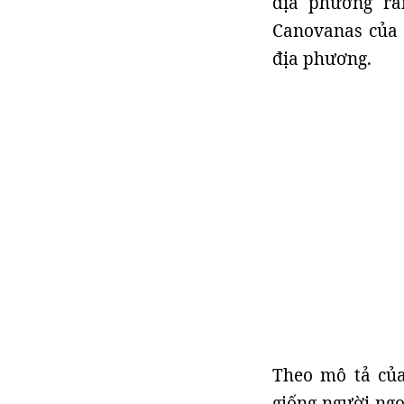
địa phương rằ
Canovanas của 
địa phương.
Theo mô tả của
giống người ngo