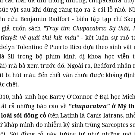
ư các loài dã thú thông thường, chupacabra đượ
súc vật sau khi dùng răng tạo ra 2 cái lỗ nhỏ. N
n cứu Benjamin Radfort - biên tập tạp chí Skep
 giả cuốn sách
"Truy tìm Chupacabra: Sự thật, 
 thuyết về quái thú hút máu"
- kết luận sự mô t
lyn Tolentino ở Puerto Rico dựa theo sinh vật 
là Sil trong bộ phim kinh dị khoa học viễn 
oài) mà bà xem trước đó. Ngoài ra, Redford nhấn
ật bị hút máu đến chết vẫn chưa được khẳng địn
c chết.
010, nhà sinh học Barry O'Connor ở Đại học Mich
tất cả những báo cáo về
"chupacabra"
ở Mỹ th
 loài sói đồng cỏ
(tên Latinh là Canis latrans, nh
 lở khắp mình do nhiễm ký sinh trùng Sarcoptes sc
uối. Sói đồng cỏ này tương tự như những mô 