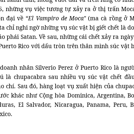
, những vụ việc tương tự xảy ra ở thị trấn Moc
ồn đại về
“El Vampiro de Moca"
(ma cà rồng ở M
a chỉ nghi ngờ những vụ súc vật bị giết chết là d
áo phái Satan. Về sau, những cái chết xảy ra ngày
Puerto Rico với dấu tròn trên thân mình súc vật b
doanh nhân Silverio Perez ở Puerto Rico là ngườ
hú là chupacabra sau nhiều vụ súc vật chết đầu
áo chí. Sau đó, hàng loạt vụ xuất hiện của chupa
ước khác như Cộng hòa Dominica, Argentina, Bol
uras, El Salvador, Nicaragua, Panama, Peru, Br
xico.