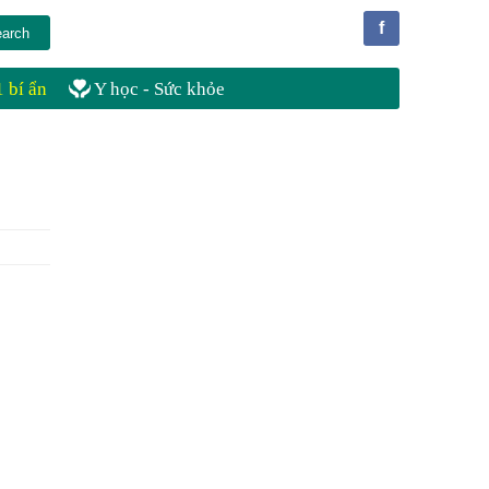
f
 bí ẩn
Y học - Sức khỏe