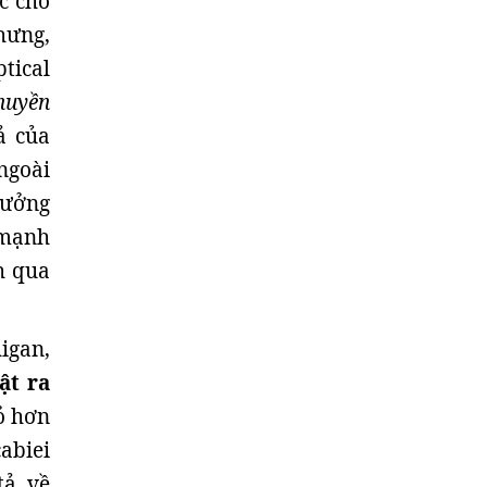
c cho
hưng,
tical
huyền
ả của
ngoài
tưởng
 mạnh
h qua
igan,
ật ra
ỏ hơn
abiei
tả về