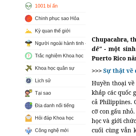
1001 bí ẩn
Chinh phục sao Hỏa
Kỳ quan thế giới
Chupacabra, th
Người ngoài hành tinh - UFO
dê"
- một sinh
Trắc nghiệm Khoa học
Puerto Rico nă
Khoa học quân sự
Sự thật về
>>>
Lịch sử
Huyền thoại v
khắp các quốc g
Tại sao
cả Philippines.
Địa danh nổi tiếng
cỡ con gấu nhỏ.
Hỏi đáp Khoa học
học và giới chứ
cuối cùng vẫn 
Công nghệ mới