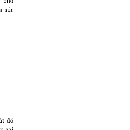
h phố
ia súc
ắt đỏ
u gai