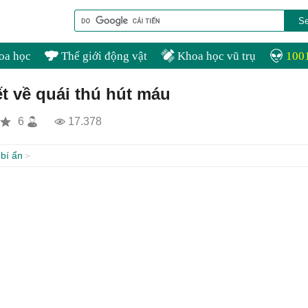
oa học
Thế giới động vật
Khoa học vũ trụ
1001
t về quái thú hút máu
6
17.378
bí ẩn