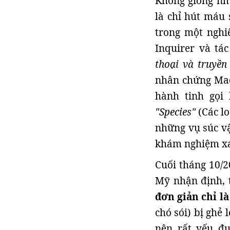
Không giống nh
là chỉ hút máu 
trong một nghiê
Inquirer và tác
thoại và truyền
nhân chứng Made
hành tinh gọi 
"Species"
(Các l
những vụ súc v
khám nghiệm xá
Cuối tháng 10/2
Mỹ nhận định, 
đơn giản chỉ là
chó sói) bị ghẻ
nên rất yếu đ