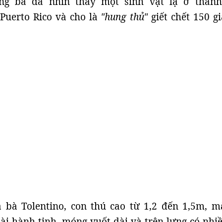
ng bà đã nhìn thấy một sinh vật lạ ở thàn
Puerto Rico và cho là
"hung thủ"
giết chết 150 g
 bà Tolentino, con thú cao từ 1,2 đến 1,5m, m
ài hành tinh, móng vuốt dài và trên lưng có nhiề