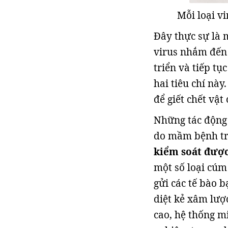
Mỗi loại vi
Đây thực sự là 
virus nhắm đến 
triển và tiếp tụ
hai tiêu chí nà
để giết chết vật
Những tác động
do mầm bệnh trự
kiểm soát được
một số loại cúm
gửi các tế bào b
diệt kẻ xâm lượ
cao, hệ thống m