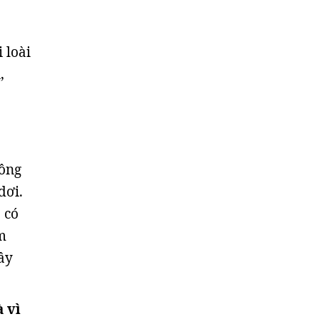
 loài
,
Đông
dơi.
 có
m
ây
à vì