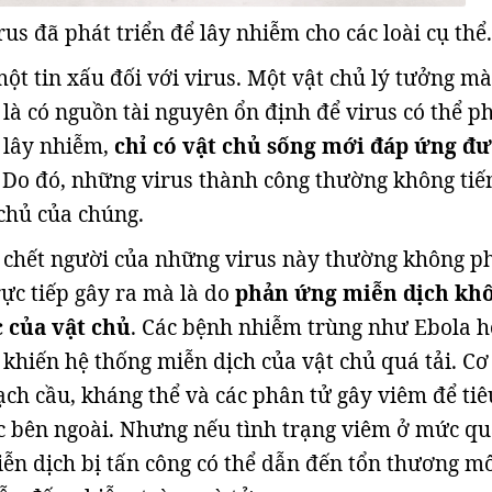
rus đã phát triển để lây nhiễm cho các loài cụ thể.
một tin xấu đối với virus. Một vật chủ lý tưởng mà
là có nguồn tài nguyên ổn định để virus có thể p
c lây nhiễm,
chỉ có vật chủ sống mới đáp ứng đ
y. Do đó, những virus thành công thường không tiế
 chủ của chúng.
 chết người của những virus này thường không p
c tiếp gây ra mà là do
phản ứng miễn dịch kh
 của vật chủ
. Các bệnh nhiễm trùng như Ebola h
 khiến hệ thống miễn dịch của vật chủ quá tải. Cơ
ạch cầu, kháng thể và các phân tử gây viêm để tiê
c bên ngoài. Nhưng nếu tình trạng viêm ở mức q
iễn dịch bị tấn công có thể dẫn đến tổn thương m