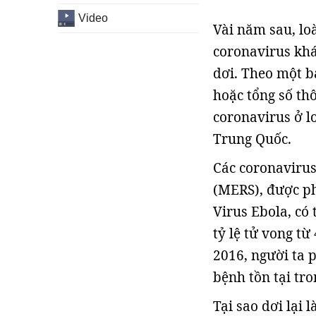
Video
Vài năm sau, loà
coronavirus khá
dơi. Theo một b
hoặc tổng số thô
coronavirus ở l
Trung Quốc.
Các coronaviru
(MERS), được ph
Virus Ebola, có 
tỷ lệ tử vong t
2016, người ta 
bệnh tồn tại tro
Tại sao dơi lại