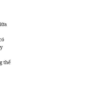
giữa
có
uy
g thể