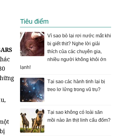
Tiêu điểm
Vì sao bò lại rơi nước mắt khi
bị giết thịt? Nghe lời giải
SARS
thích của các chuyên gia,
khác
nhiều người không khỏi ớn
30
lạnh!
những
Tại sao các hành tinh lại bị
treo lơ lửng trong vũ trụ?
u,
Tại sao không có loài săn
mồi nào ăn thịt linh cẩu đốm?
 một
bị