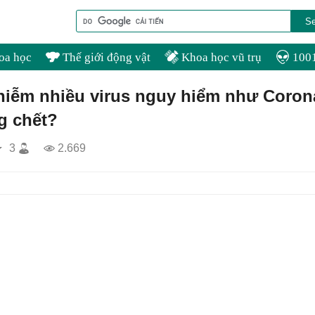
oa học
Thế giới động vật
Khoa học vũ trụ
1001
nhiễm nhiều virus nguy hiểm như Coron
g chết?
3
2.669