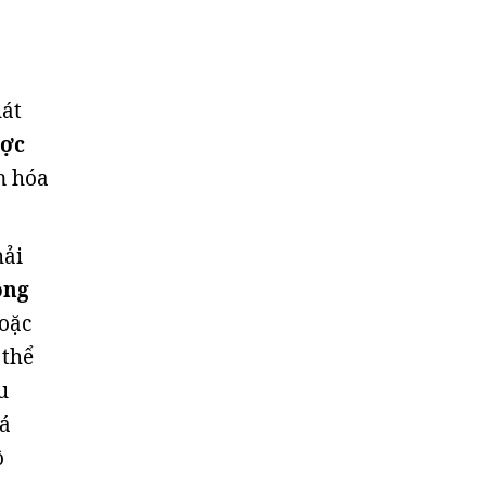
hát
ược
n hóa
hải
ông
oặc
 thể
u
uá
ô