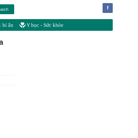
f
 bí ẩn
Y học - Sức khỏe
a