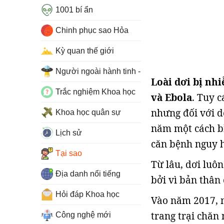
1001 bí ẩn
Chinh phục sao Hỏa
Kỳ quan thế giới
Người ngoài hành tinh - UFO
Loài dơi bị nh
Trắc nghiệm Khoa học
và Ebola
. Tuy c
nhưng đối với dơ
Khoa học quân sự
năm một cách bì
Lịch sử
căn bệnh nguy 
Tại sao
Từ lâu, dơi luô
Địa danh nổi tiếng
bởi vì bản thân
Hỏi đáp Khoa học
Vào năm 2017, m
trang trại chăn
Công nghệ mới