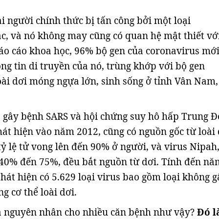
i người chính thức bị tấn công bởi một loại
c, và nó không may cũng có quan hệ mật thiết với
áo cáo khoa học, 96% bộ gen của coronavirus mới
ng tin di truyền của nó, trùng khớp với bộ gen
oài dơi móng ngựa lớn, sinh sống ở tỉnh Vân Nam,
s gây bệnh SARS và hội chứng suy hô hấp Trung 
át hiện vào năm 2012, cũng có nguồn gốc từ loài 
tỷ lệ tử vong lên đến 90% ở người, và virus Nipah,
ừ 40% đến 75%, đều bắt nguồn từ dơi. Tính đến nă
phát hiện có 5.629 loại virus bao gồm loại không g
ng cơ thể loài dơi.
 là nguyên nhân cho nhiều căn bệnh như vậy?
Đó l