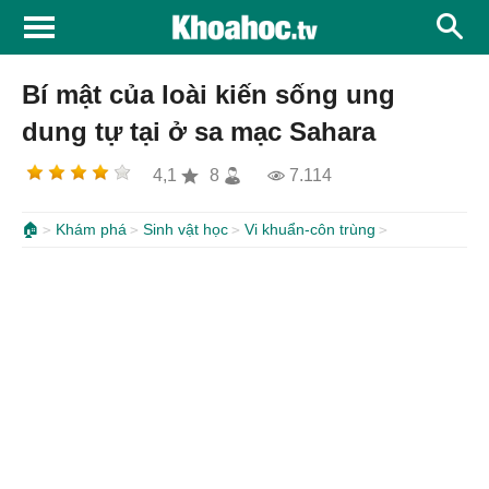
Bí mật của loài kiến sống ung
dung tự tại ở sa mạc Sahara
4,1
8
7.114
🏠
Khám phá
Sinh vật học
Vi khuẩn-côn trùng