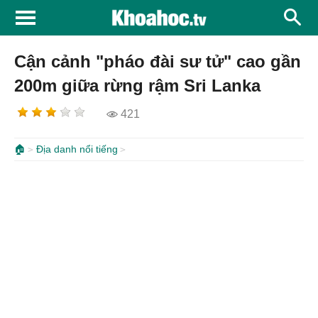
Cận cảnh "pháo đài sư tử" cao gần
200m giữa rừng rậm Sri Lanka
421
🏠
Địa danh nổi tiếng