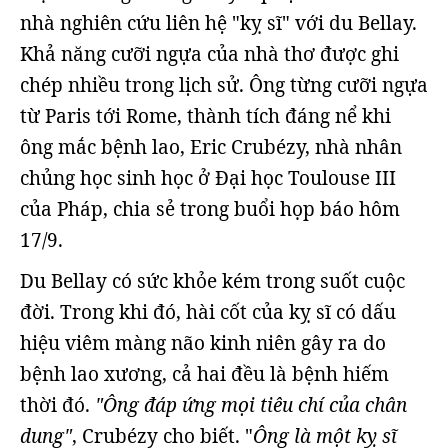
nhà nghiên cứu liên hệ "kỵ sĩ" với du Bellay.
Khả năng cưỡi ngựa của nhà thơ được ghi
chép nhiều trong lịch sử. Ông từng cưỡi ngựa
từ Paris tới Rome, thành tích đáng nể khi
ông mắc bệnh lao, Eric Crubézy, nhà nhân
chủng học sinh học ở Đại học Toulouse III
của Pháp, chia sẻ trong buổi họp báo hôm
17/9.
Du Bellay có sức khỏe kém trong suốt cuộc
đời. Trong khi đó, hài cốt của kỵ sĩ có dấu
hiệu viêm màng não kinh niên gây ra do
bệnh lao xương, cả hai đều là bệnh hiếm
thời đó.
"Ông đáp ứng mọi tiêu chí của chân
dung"
, Crubézy cho biết. "
Ông là một kỵ sĩ