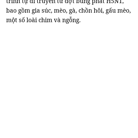
trình tự di truyền từ đợt bùng phát H5N1,
bao gồm gia súc, mèo, gà, chồn hôi, gấu mèo,
một số loài chim và ngỗng.