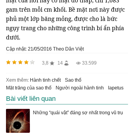
mặt của nơi này có mật đô thấp, chỉ 1,083
gam trên mỗi cm khối. Bề mặt nơi này được
phủ một lớp băng mỏng, được cho là bức
ngụy trang cho những công trình bí ẩn phía
dưới.
Cập nhật: 21/05/2016
Theo Dân Việt
3,8
14
33.599
Xem thêm:
hành tinh chết
sao thổ
mặt trăng của sao thổ
người ngoài hành tinh
Iapetus
Bài viết liên quan
Những “quái vật” đáng sợ nhất trong vũ trụ