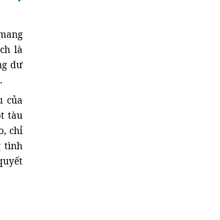
 mang
ch là
ng dư
.
u của
t tàu
, chỉ
 tình
quyết