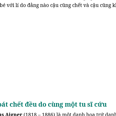
u bé với lí do đằng nào cậu cũng chết và cậu cũng 
oát chết đều do cùng một tu sĩ cứu
us Aigner
(1818 – 1886) là một danh họa trứ dan