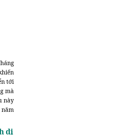
Tháng
khiến
ển tới
ng mà
u này
n năm
h dị