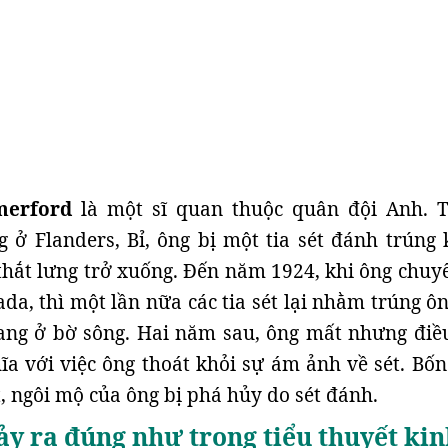
merford
là một sĩ quan thuộc quân đội Anh. 
g ở Flanders, Bỉ, ông bị một tia sét đánh trúng 
ừ thắt lưng trở xuống. Đến năm 1924, khi ông chuy
da, thì một lần nữa các tia sét lại nhằm trúng ô
ang ở bờ sông. Hai năm sau, ông mất nhưng điề
a với việc ông thoát khỏi sự ám ảnh về sét. Bố
t, ngôi mộ của ông bị phá hủy do sét đánh.
xảy ra đúng như trong tiểu thuyết kin