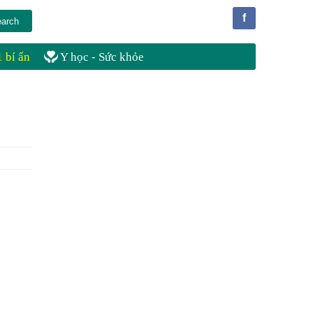
f
 bí ẩn
Y học - Sức khỏe