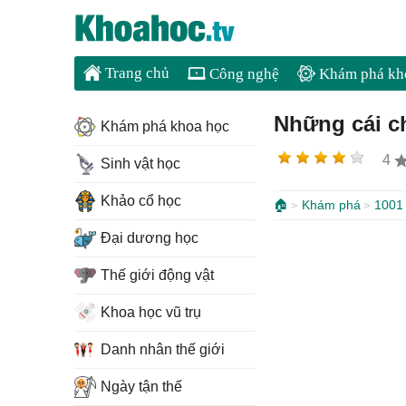
Trang chủ
Công nghệ
Khám phá kh
Những cái c
Khám phá khoa học
4
Sinh vật học
Khảo cổ học
🏠
Khám phá
1001 
Đại dương học
Thế giới động vật
Khoa học vũ trụ
Danh nhân thế giới
Ngày tận thế