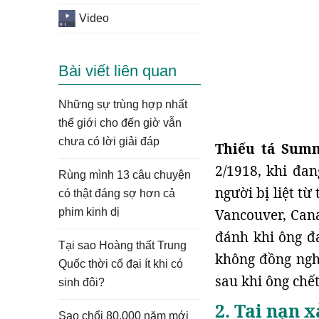
Video
Bài viết liên quan
Những sự trùng hợp nhất
thế giới cho đến giờ vẫn
chưa có lời giải đáp
Thiếu tá Sum
2/1918, khi đan
Rùng mình 13 câu chuyện
người bị liệt t
có thật đáng sợ hơn cả
phim kinh dị
Vancouver, Cana
đánh khi ông đ
Tại sao Hoàng thất Trung
không đồng nghĩ
Quốc thời cổ đại ít khi có
sau khi ông chế
sinh đôi?
2. Tai nạn 
Sao chổi 80.000 năm mới