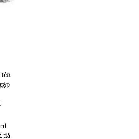
 tên
 gặp
d
ard
i đã