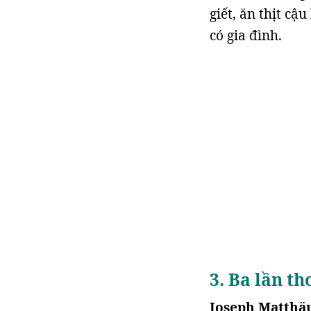
giết, ăn thịt cậ
có gia đình.
3. Ba lần th
Joseph Matthä