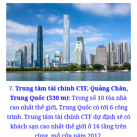
7.
Trung tâm tài chính CTF, Quảng Châu,
Trung Quốc (530 m)
: Trong số 10 tòa nhà
cao nhất thế giới, Trung Quốc có tới 6 công
trình. Trung tâm tài chính CTF dự định sẽ có
khách sạn cao nhất thế giới ở 16 tầng trên
cùng, mở cửa năm 2017.