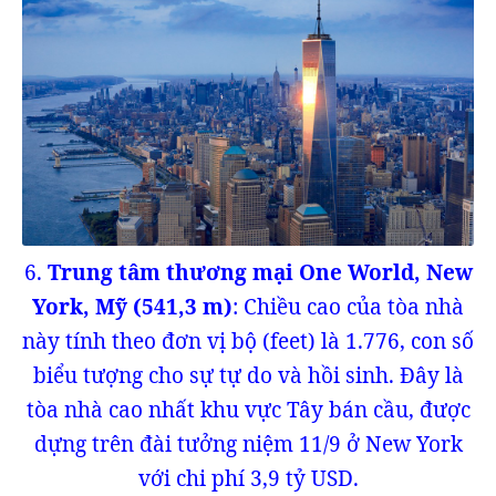
6.
Trung tâm thương mại One World, New
York, Mỹ (541,3 m)
: Chiều cao của tòa nhà
này tính theo đơn vị bộ (feet) là 1.776, con số
biểu tượng cho sự tự do và hồi sinh. Đây là
tòa nhà cao nhất khu vực Tây bán cầu, được
dựng trên đài tưởng niệm 11/9 ở New York
với chi phí 3,9 tỷ USD.