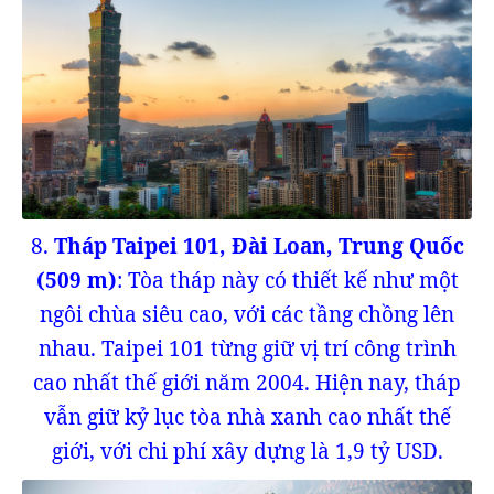
8.
Tháp Taipei 101, Đài Loan, Trung Quốc
(509 m)
: Tòa tháp này có thiết kế như một
ngôi chùa siêu cao, với các tầng chồng lên
nhau. Taipei 101 từng giữ vị trí công trình
cao nhất thế giới năm 2004. Hiện nay, tháp
vẫn giữ kỷ lục tòa nhà xanh cao nhất thế
giới, với chi phí xây dựng là 1,9 tỷ USD.