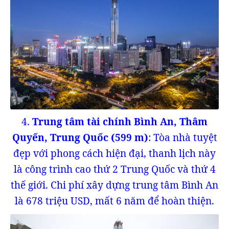
4.
Trung tâm tài chính Bình An, Thâm
Quyến, Trung Quốc (599 m)
: Tòa nhà tuyệt
đẹp với phong cách hiện đại, thanh lịch này
là công trình cao thứ 2 Trung Quốc và thứ 4
thế giới. Chi phí xây dựng trung tâm Bình An
là 678 triệu USD, mất 6 năm để hoàn thiện.