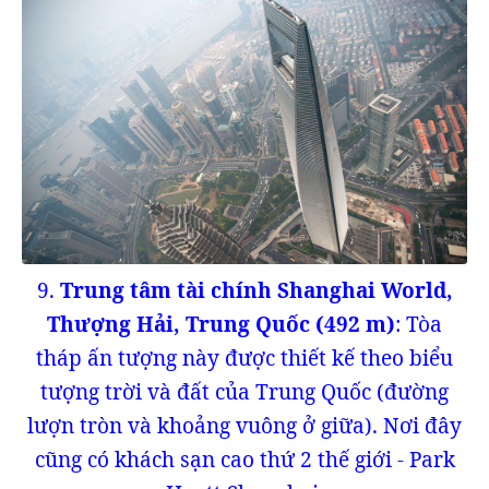
9.
Trung tâm tài chính Shanghai World,
Thượng Hải, Trung Quốc (492 m)
: Tòa
tháp ấn tượng này được thiết kế theo biểu
tượng trời và đất của Trung Quốc (đường
lượn tròn và khoảng vuông ở giữa). Nơi đây
cũng có khách sạn cao thứ 2 thế giới - Park