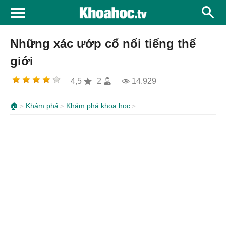
Những xác ướp cổ nổi tiếng thế
giới
4,5
2
14.929
🏠
Khám phá
Khám phá khoa học