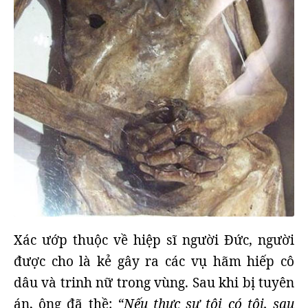
Xác ướp thuộc về hiệp sĩ người Đức, người
được cho là kẻ gây ra các vụ hãm hiếp cô
dâu và trinh nữ trong vùng. Sau khi bị tuyên
án, ông đã thề:
“Nếu thực sự tôi có tội, sau