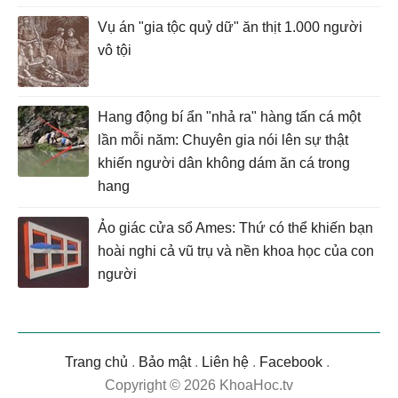
Vụ án "gia tộc quỷ dữ" ăn thịt 1.000 người
vô tội
Hang động bí ẩn "nhả ra" hàng tấn cá một
lần mỗi năm: Chuyên gia nói lên sự thật
khiến người dân không dám ăn cá trong
hang
Ảo giác cửa sổ Ames: Thứ có thể khiến bạn
hoài nghi cả vũ trụ và nền khoa học của con
người
Trang chủ
.
Bảo mật
.
Liên hệ
.
Facebook
.
Copyright © 2026 KhoaHoc.tv