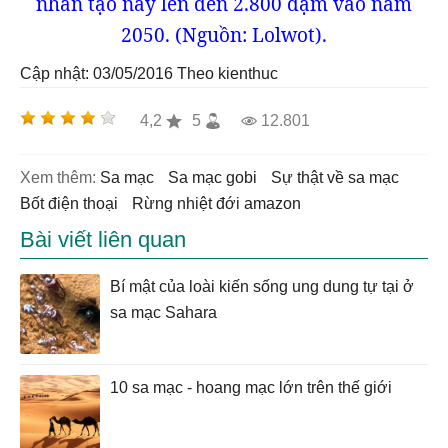
nhân tạo này lên đến 2.800 dặm vào năm
2050. (Nguồn: Lolwot).
Cập nhật: 03/05/2016
Theo kienthuc
4,2
5
12.801
Xem thêm:
sa mạc
sa mạc gobi
sự thật về sa mạc
bốt điện thoại
rừng nhiệt đới amazon
Bài viết liên quan
Bí mật của loài kiến sống ung dung tự tại ở
sa mạc Sahara
10 sa mạc - hoang mạc lớn trên thế giới