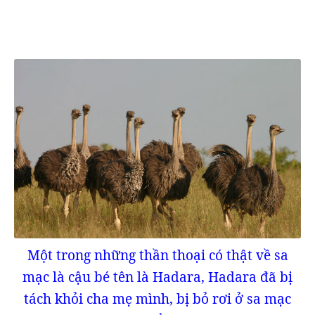
Một trong những thần thoại có thật về sa
mạc là cậu bé tên là Hadara, Hadara đã bị
tách khỏi cha mẹ mình, bị bỏ rơi ở sa mạc