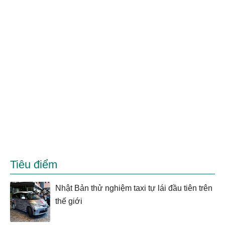
Tiêu điểm
Nhật Bản thử nghiệm taxi tự lái đầu tiên trên
thế giới