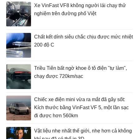
Xe VinFast VF8 không người lái chạy thử
nghiệm trên đường phố Việt
Chất kết dính siêu chắc chịu được mức nhiệt
200 độ C
Triều Tiên bất ngờ khoe ô tô điện "tự làm",
chạy được 720km/sạc
Chiếc xe điện mini vừa ra mắt đã gây sốt:
Kích thước bằng VinFast VF 5, một lần sạc
đi được hơn 560km
Vật liệu nhẹ nhất thế giới, nhẹ hơn cả không
khí nay đã có thể in 3D