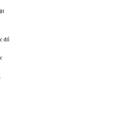
ặt
c đổ
c
i