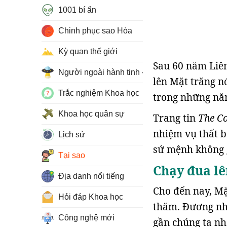
1001 bí ẩn
Chinh phục sao Hỏa
Kỳ quan thế giới
Sau 60 năm Liên
Người ngoài hành tinh - UFO
lên Mặt trăng n
Trắc nghiệm Khoa học
trong những nă
Khoa học quân sự
Trang tin
The C
nhiệm vụ thất b
Lịch sử
sứ mệnh không 
Tại sao
Chạy đua lê
Địa danh nổi tiếng
Cho đến nay, Mặ
Hỏi đáp Khoa học
thăm. Đương nhi
Công nghệ mới
gần chúng ta nh