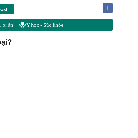
f
 bí ẩn
Y học - Sức khỏe
bại?