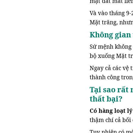
mặt đất mất liên
Và vào tháng 9-
Mặt trăng, nhưn
Không gian 
Sứ mệnh không g
bộ xuống Mặt tr
Ngay cả các vệ 
thành công tron
Tại sao rất
thất bại?
Có hàng loạt lý
thậm chí cả bối 
Tuy nhiên có mộ