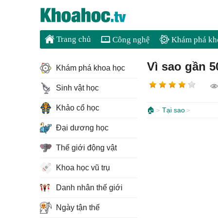
Trang chủ
Công nghệ
Khám phá kh
Vì sao gần 
Khám phá khoa học
Sinh vật học
Khảo cổ học
🏠
Tại sao
Đại dương học
Thế giới động vật
Khoa học vũ trụ
Danh nhân thế giới
Ngày tận thế