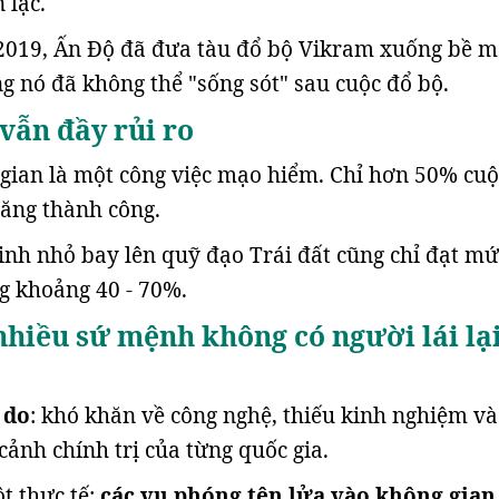
 lạc.
2019, Ấn Độ đã đưa tàu đổ bộ Vikram xuống bề m
g nó đã không thể "sống sót" sau cuộc đổ bộ.
vẫn đầy rủi ro
ian là một công việc mạo hiểm. Chỉ hơn 50% cuộ
ăng thành công.
tinh nhỏ bay lên quỹ đạo Trái đất cũng chỉ đạt mứ
g khoảng 40 - 70%.
 nhiều sứ mệnh không có người lái lạ
 do
: khó khăn về công nghệ, thiếu kinh nghiệm và
cảnh chính trị của từng quốc gia.
t thực tế:
các vụ phóng tên lửa vào không gian