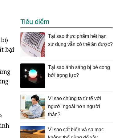
Tiêu điểm
Tại sao thực phẩm hết hạn
 bộ
sử dụng vẫn có thể ăn được?
t bại
Tại sao ánh sáng bị bẻ cong
hững
bởi trọng lực?
ong
Vì sao chúng ta tử tế với
người ngoài hơn người
thân?
é
tinh
Vì sao cát biển và sa mạc
không thể dùng để xây