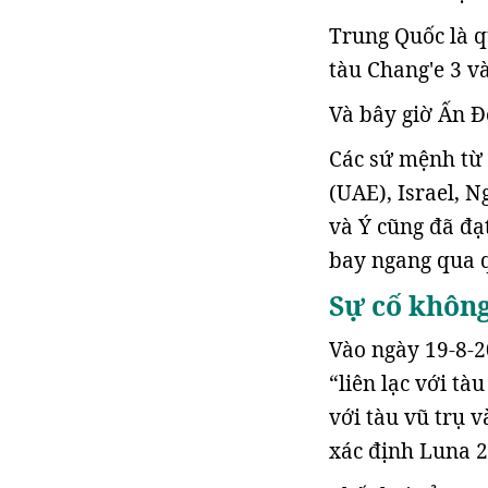
Trung Quốc là qu
tàu Chang'e 3 v
Và bây giờ Ấn Đ
Các sứ mệnh từ 
(UAE), Israel, 
và Ý cũng đã đạ
bay ngang qua 
Sự cố không
Vào ngày 19-8-2
“liên lạc với tà
với tàu vũ trụ 
xác định Luna 25