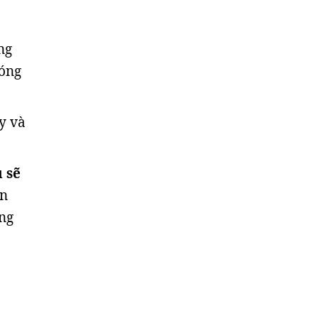
ng
hóng
y và
 sẽ
ạn
ống