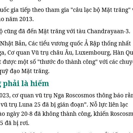
ốc gia tiếp theo tham gia "câu lạc bộ Mặt trăng" 
ào năm 2013.
ộ cũng đã đến Mặt trăng với tàu Chandrayaan-3.
Nhật Bản, Các tiểu vương quốc Ả Rập thống nhất
Nga, Cơ quan Vũ trụ châu Âu, Luxembourg, Hàn Q
t được một số "thước đo thành công" với các chu
quỹ đạo Mặt trăng.
 phải là hiếm
023, cơ quan vũ trụ Nga Roscosmos thông báo rằ
u vũ trụ Luna 25 đã bị gián đoạn”. Nỗ lực liên lạc
vào ngày 20-8 đã không thành công, khiến Roscos
 đã bị rơi.