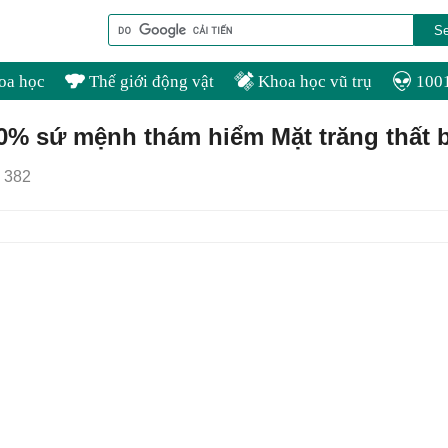
oa học
Thế giới động vật
Khoa học vũ trụ
1001
50% sứ mệnh thám hiểm Mặt trăng thất 
382