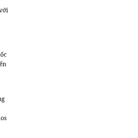
với
uốc
yến
ng
mos