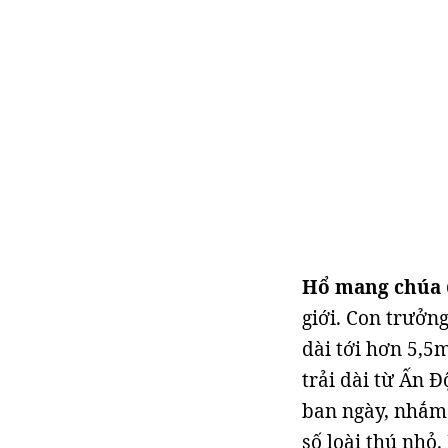
Hổ mang chúa
giới. Con trưởn
dài tới hơn 5,5
trải dài từ Ấn 
ban ngày, nhắm 
số loài thú nhỏ