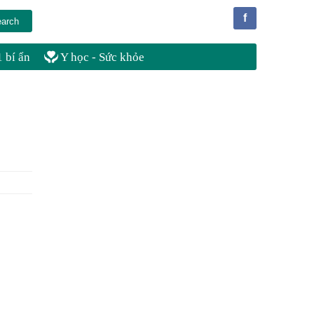
f
 bí ẩn
Y học - Sức khỏe