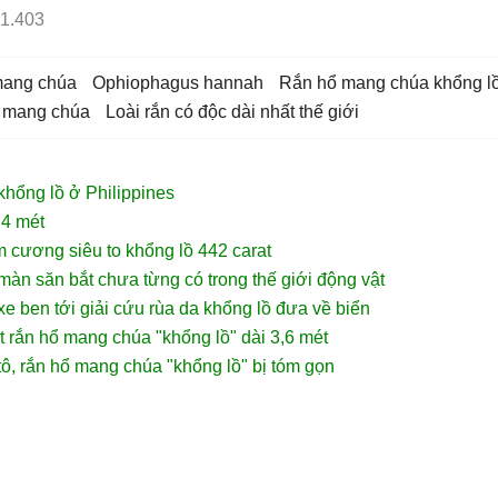
1.403
mang chúa
Ophiophagus hannah
rắn hổ mang chúa khổng l
ổ mang chúa
loài rắn có độc dài nhất thế giới
khổng lồ ở Philippines
 4 mét
 cương siêu to khổng lồ 442 carat
àn săn bắt chưa từng có trong thế giới động vật
e ben tới giải cứu rùa da khổng lồ đưa về biển
 rắn hổ mang chúa "khổng lồ" dài 3,6 mét
ô, rắn hổ mang chúa "khổng lồ" bị tóm gọn