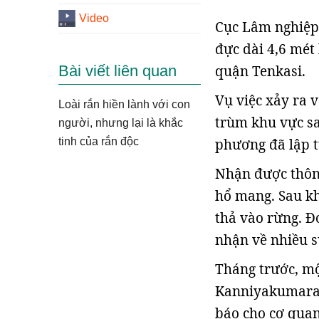
Video
Cục Lâm nghiệp
đực dài 4,6 mét
Bài viết liên quan
quận Tenkasi.
Vụ việc xảy ra 
Loài rắn hiền lành với con
trùm khu vực sa
người, nhưng lại là khắc
tinh của rắn độc
phương đã lập t
Nhận được thông
hổ mang. Sau kh
thả vào rừng. Đo
nhận về nhiều s
Tháng trước, mộ
Kanniyakumara,
báo cho cơ quan