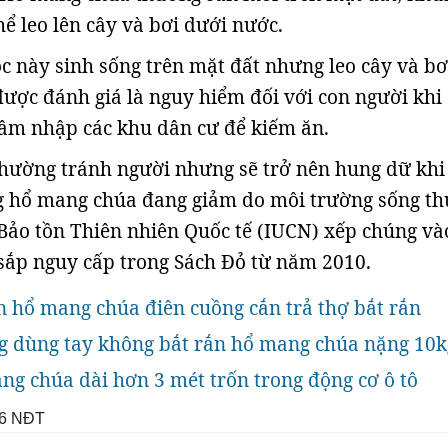
hể leo lên cây và bơi dưới nước.
c này sinh sống trên mặt đất nhưng leo cây và bơi
 được đánh giá là nguy hiểm đối với con người khi
âm nhập các khu dân cư để kiếm ăn.
hường tránh người nhưng sẽ trở nên hung dữ khi
g hổ mang chúa đang giảm do môi trường sống th
Bảo tồn Thiên nhiên Quốc tế (IUCN) xếp chúng và
sắp nguy cấp trong Sách Đỏ từ năm 2010.
ắn hổ mang chúa điên cuồng cắn trả thợ bắt rắn
g dùng tay không bắt rắn hổ mang chúa nặng 10k
ng chúa dài hơn 3 mét trốn trong động cơ ô tô
6
NĐT