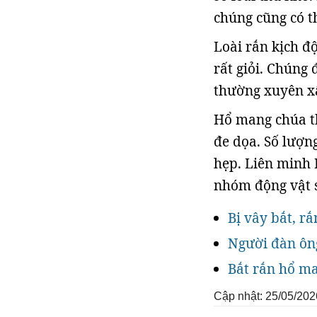
chúng cũng có t
Loài rắn kịch độ
rất giỏi. Chúng
thường xuyên x
Hổ mang chúa t
đe dọa. Số lượn
hẹp. Liên minh 
nhóm động vật 
Bị vây bắt, r
Người đàn ôn
Bắt rắn hổ ma
Cập nhật: 25/05/202