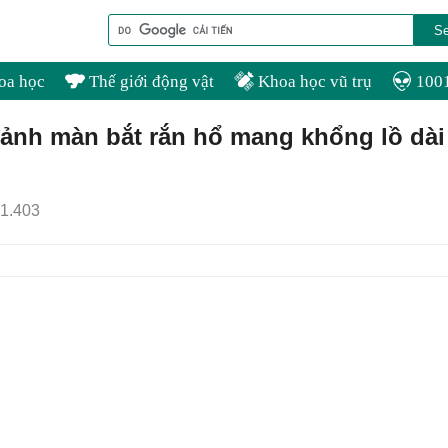
oa học
Thế giới động vật
Khoa học vũ trụ
1001
cảnh màn bắt rắn hổ mang khổng lồ dài
1.403