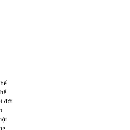
thế
thể
t đới
o
một
ng