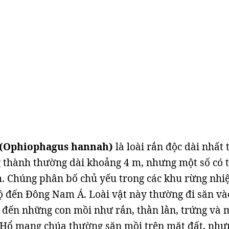
 (Ophiophagus hannah)
là loài rắn độc dài nhất 
g thành thường dài khoảng 4 m, nhưng một số có 
m. Chúng phân bố chủ yếu trong các khu rừng nhiệ
Độ đến Đông Nam Á. Loài vật này thường đi săn và
đến những con mồi như rắn, thằn lằn, trứng và 
. Hổ mang chúa thường săn mồi trên mặt đất, như