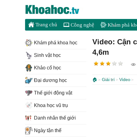
Trang chủ
Công nghệ
Khám phá kh
Video: Cận 
Khám phá khoa học
4,6m
Sinh vật học
Khảo cổ học
🏠
Giải trí
Video
Đại dương học
Thế giới động vật
Khoa học vũ trụ
Danh nhân thế giới
Ngày tận thế