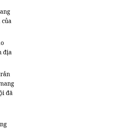
mang
 của
ao
n địa
 rắn
 mang
ội đã
ông
ổ