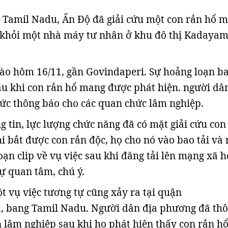
 Tamil Nadu, Ấn Độ đã giải cứu một con rắn hổ 
 khỏi một nhà máy tư nhân ở khu đô thị Kadayam
vào hôm 16/11, gần Govindaperi. Sự hoảng loạn b
u khi con rắn hổ mang được phát hiện. người dâ
ức thông báo cho các quan chức lâm nghiệp.
 tin, lực lượng chức năng đã có mặt giải cứu con
i bắt được con rắn độc, họ cho nó vào bao tải và
ạn clip về vụ việc sau khi đăng tải lên mạng xã h
ự quan tâm, chú ý.
t vụ việc tương tự cũng xảy ra tại quận
 bang Tamil Nadu. Người dân địa phương đã th
 lâm nghiệp sau khi họ phát hiện thấy con rắn h