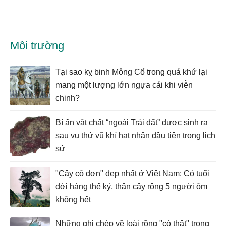
Môi trường
Tại sao kỵ binh Mông Cổ trong quá khứ lại
mang một lượng lớn ngựa cái khi viễn
chinh?
Bí ẩn vật chất “ngoài Trái đất” được sinh ra
sau vụ thử vũ khí hạt nhân đầu tiên trong lịch
sử
"Cây cô đơn" đẹp nhất ở Việt Nam: Có tuổi
đời hàng thế kỷ, thân cây rộng 5 người ôm
không hết
Những ghi chép về loài rồng "có thật" trong