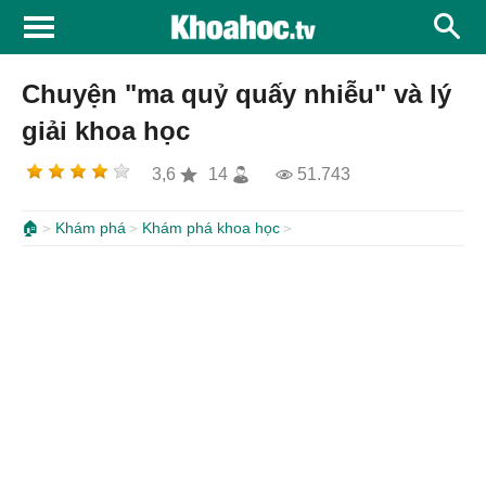
Chuyện "ma quỷ quấy nhiễu" và lý
giải khoa học
3,6
14
51.743
🏠
Khám phá
Khám phá khoa học