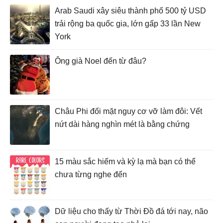
Arab Saudi xây siêu thành phố 500 tỷ USD
trải rộng ba quốc gia, lớn gấp 33 lần New
York
Ông già Noel đến từ đâu?
Châu Phi đối mặt nguy cơ vỡ làm đôi: Vết
nứt dài hàng nghìn mét là bằng chứng
15 màu sắc hiếm và kỳ lạ mà bạn có thể
chưa từng nghe đến
Dữ liệu cho thấy từ Thời Đồ đá tới nay, não