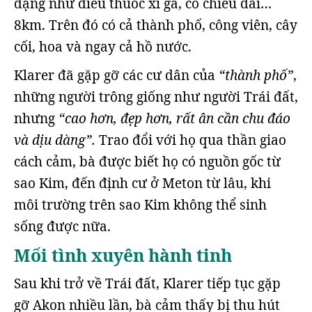
dạng như điếu thuốc xì gà, có chiều dài…
8km. Trên đó có cả thành phố, công viên, cây
cối, hoa và ngay cả hồ nước.
Klarer đã gặp gỡ các cư dân của
“thành phố”
,
những người trông giống như người Trái đất,
nhưng
“cao hơn, đẹp hơn, rất ân cần chu đáo
và dịu dàng”.
Trao đổi với họ qua thần giao
cách cảm, bà được biết họ có nguồn gốc từ
sao Kim, đến định cư ở Meton từ lâu, khi
môi trường trên sao Kim không thể sinh
sống được nữa.
Mối tình xuyên hành tinh
Sau khi trở về Trái đất, Klarer tiếp tục gặp
gỡ Akon nhiều lần, bà cảm thấy bị thu hút