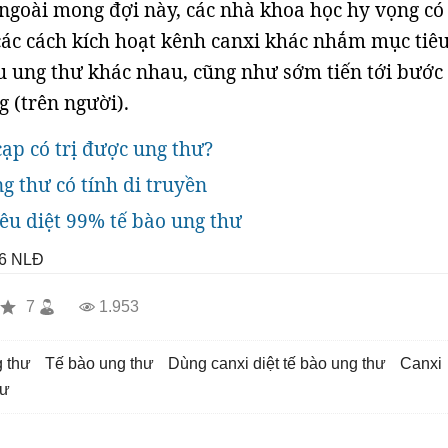
ngoài mong đợi này, các nhà khoa học hy vọng có
ác cách kích hoạt kênh canxi khác nhắm mục tiê
 u ung thư khác nhau, cũng như sớm tiến tới bước
 (trên người).
cạp có trị được ung thư?
g thư có tính di truyền
iêu diệt 99% tế bào ung thư
6
NLĐ
7
1.953
g thư
tế bào ung thư
dùng canxi diệt tế bào ung thư
canxi
hư