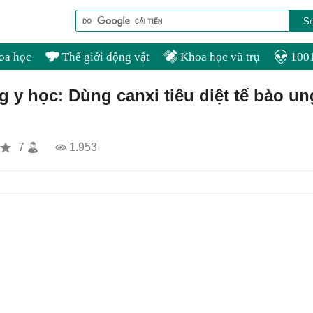
oa học
Thế giới động vật
Khoa học vũ trụ
1001
g y học: Dùng canxi tiêu diệt tế bào un
7
1.953