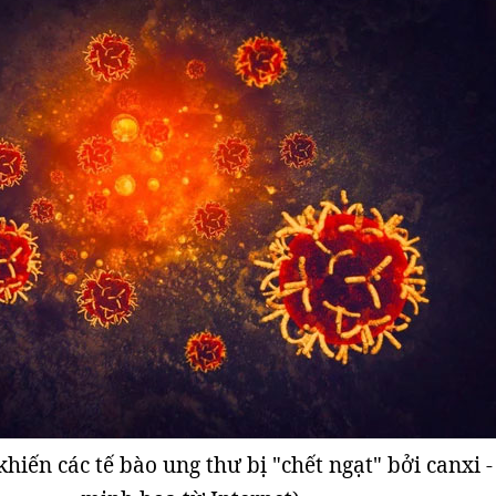
hiến các tế bào ung thư bị "chết ngạt" bởi canxi 