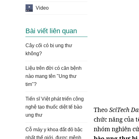
Video
Bài viết liên quan
Cây cối có bị ung thư
không?
Liệu trên đời có căn bệnh
nào mang tên "Ung thư
tim"?
Tiến sĩ Việt phát triển công
nghệ tạo thuốc diệt tế bào
Theo
SciTech Da
ung thư
chức năng của t
nhóm nghiên cứ
Cỗ máy y khoa đắt đỏ bậc
bào ung thư bị 
nhất thế giới, được mệnh