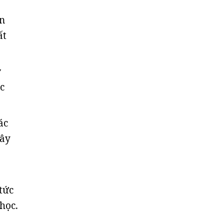
on
ất
y
c
ác
gây
tức
học.