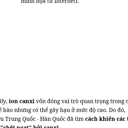
minh họa từ Internet).
ily
,
ion canxi
vốn đóng vai trò quan trọng trong 
ế bào nhưng có thể gây hạu ở mức độ cao. Do đó,
u Trung Quốc - Hàn Quốc đã tìm
cách khiến các 
"chết ngạt" bởi canxi.