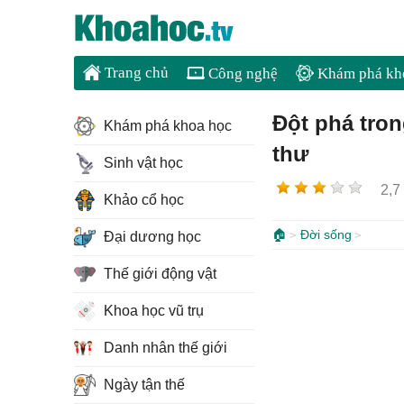
Trang chủ
Công nghệ
Khám phá kh
Đột phá tron
Khám phá khoa học
thư
Sinh vật học
2,7
Khảo cổ học
🏠
Đời sống
Đại dương học
Thế giới động vật
Khoa học vũ trụ
Danh nhân thế giới
Ngày tận thế