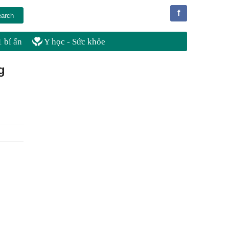
f
 bí ẩn
Y học - Sức khỏe
g