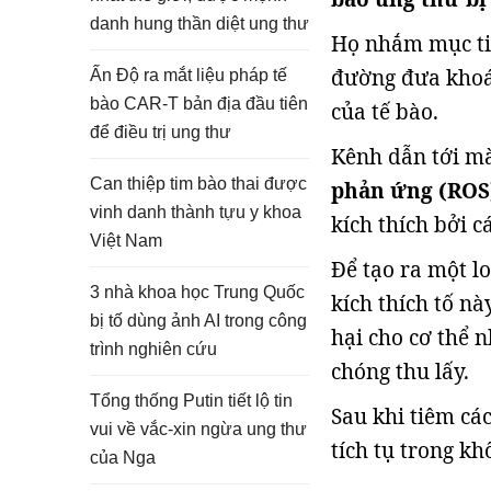
danh hung thần diệt ung thư
Họ nhắm mục tiê
đường đưa khoá
Ấn Độ ra mắt liệu pháp tế
bào CAR-T bản địa đầu tiên
của tế bào.
để điều trị ung thư
Kênh dẫn tới mà
Can thiệp tim bào thai được
phản ứng (ROS
vinh danh thành tựu y khoa
kích thích bởi cá
Việt Nam
Để tạo ra một lo
3 nhà khoa học Trung Quốc
kích thích tố nà
bị tố dùng ảnh AI trong công
hại cho cơ thể 
trình nghiên cứu
chóng thu lấy.
Tổng thống Putin tiết lộ tin
Sau khi tiêm cá
vui về vắc-xin ngừa ung thư
tích tụ trong kh
của Nga