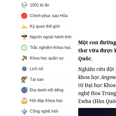
1001 bí ẩn
Chinh phục sao Hỏa
Kỳ quan thế giới
Người ngoài hành tinh - UFO
Một con đường 
Trắc nghiệm Khoa học
thư vừa được 
Quốc
.
Khoa học quân sự
Nghiên cứu đột 
Lịch sử
khoa học
Angewa
Tại sao
từ Đại học Khoa
Địa danh nổi tiếng
nghệ Hoa Trung
Ewha (Hàn Quốc
Hỏi đáp Khoa học
Công nghệ mới