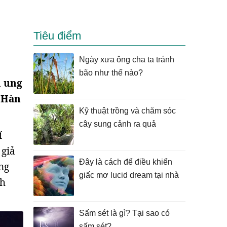
Tiêu điểm
Ngày xưa ông cha ta tránh
bão như thế nào?
h ung
 Hàn
Kỹ thuật trồng và chăm sóc
cây sung cảnh ra quả
í
 giả
Đây là cách để điều khiển
ng
giấc mơ lucid dream tại nhà
nh
Sấm sét là gì? Tại sao có
sấm sét?