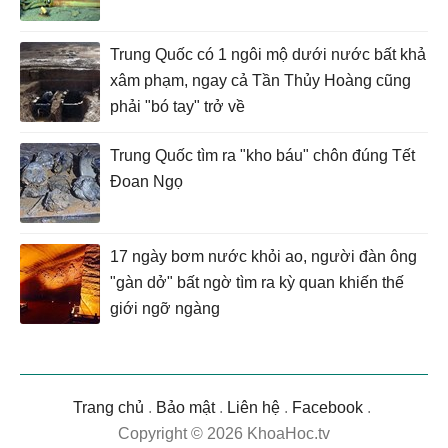
Trung Quốc có 1 ngôi mộ dưới nước bất khả
xâm phạm, ngay cả Tần Thủy Hoàng cũng
phải "bó tay" trở về
Trung Quốc tìm ra "kho báu" chôn đúng Tết
Đoan Ngọ
17 ngày bơm nước khỏi ao, người đàn ông
"gàn dở" bất ngờ tìm ra kỳ quan khiến thế
giới ngỡ ngàng
Trang chủ
.
Bảo mật
.
Liên hệ
.
Facebook
.
Copyright © 2026 KhoaHoc.tv