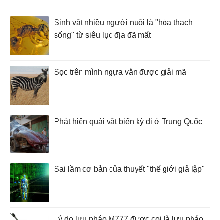
Sinh vật nhiều người nuôi là "hóa thạch
sống" từ siêu lục địa đã mất
Sọc trên mình ngựa vằn được giải mã
Phát hiện quái vật biển kỳ dị ở Trung Quốc
Sai lầm cơ bản của thuyết "thế giới giả lập"
Lý do lựu pháo M777 được coi là lựu pháo