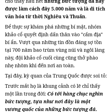
cho thấy hầu hết
những bức tượng đá này
được làm cách đây 5.000 năm và là di tích
văn hóa từ thời Nghiêu và Thuấn
.
Để thực sự khám phá những bí mật, nhóm
khảo cổ quyết định dấn thân vào "cấm địa"
bí ẩn. Vượt qua những tin đồn đáng sợ tồn
tại 700 năm bao trùm vùng núi và ngôi làng
này, đội khảo cổ cuối cùng cũng thở phào
nhẹ nhõm khi đến nơi an toàn.
Tại đây, kỳ quan của Trung Quốc được soi tỏ:
Trước mắt họ là khung cảnh có lẽ chỉ thấy
một lần trong đời:
Có tới hàng chục nghìn
bức tượng, tựa như nơi đây là một
vương quốc của những bức tượng đá.